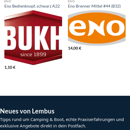
ENO
ENO
Eno Bedienknopf, schwarz A22
Eno Brenner Mittel #44 (B32)
14,00
€
1,10
€
Neues von Lembus
Tipps rund um Camping & Boot, echte Praxiserfahrungen und
exklusive Angebote direkt in dein Postfach.