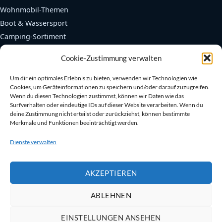
Wohnmobil-Themen
Boot & Wassersport
Camping-Sortiment
Fendertex Fender
Cookie-Zustimmung verwalten
Beliebte Bereiche
Um dir ein optimales Erlebnis zu bieten, verwenden wir Technologien wie
Cookies, um Geräteinformationen zu speichern und/oder darauf zuzugreifen.
Autarkie & Elektrik
Wenn du diesen Technologien zustimmst, können wir Daten wie das
Kühlen & Heizen
Surfverhalten oder eindeutige IDs auf dieser Website verarbeiten. Wenn du
deine Zustimmung nicht erteilst oder zurückziehst, können bestimmte
Sanitär & Toiletten
Merkmale und Funktionen beeinträchtigt werden.
Sicherheit an Bord
Dienste verwalten
Bootszubehör
AKZEPTIEREN
ABLEHNEN
©
2025
Lembus UG – Camping & Boot mit Herz.
Impressum
|
AGB
|
Widerruf
|
Cookies
|
Datenschutz
EINSTELLUNGEN ANSEHEN