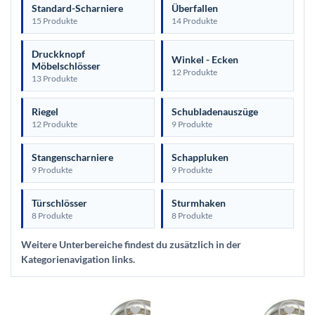
Standard-Scharniere
Überfallen
15 Produkte
14 Produkte
Druckknopf
Winkel - Ecken
Möbelschlösser
12 Produkte
13 Produkte
Riegel
Schubladenauszüge
12 Produkte
9 Produkte
Stangenscharniere
Schappluken
9 Produkte
9 Produkte
Türschlösser
Sturmhaken
8 Produkte
8 Produkte
Weitere Unterbereiche findest du zusätzlich in der
Kategorienavigation links.