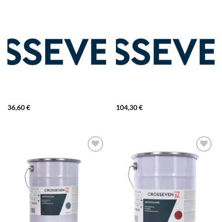
36,60
€
104,30
€