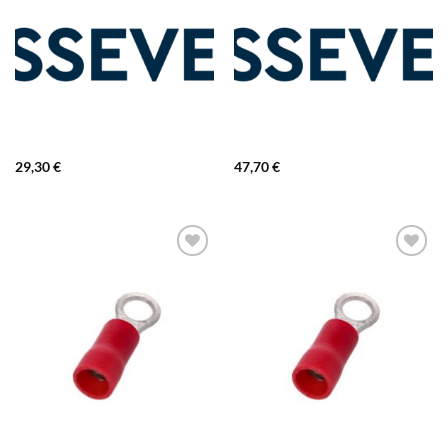
29,30
€
47,70
€