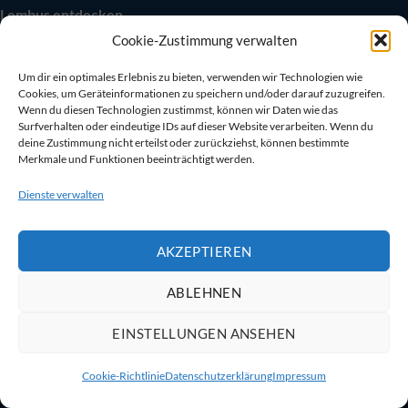
Lembus entdecken
Cookie-Zustimmung verwalten
Über uns
Wohnmobil-Themen
Um dir ein optimales Erlebnis zu bieten, verwenden wir Technologien wie
Boot & Wassersport
Cookies, um Geräteinformationen zu speichern und/oder darauf zuzugreifen.
Wenn du diesen Technologien zustimmst, können wir Daten wie das
Camping-Sortiment
Surfverhalten oder eindeutige IDs auf dieser Website verarbeiten. Wenn du
Fendertex Fender
deine Zustimmung nicht erteilst oder zurückziehst, können bestimmte
Merkmale und Funktionen beeinträchtigt werden.
Beliebte Bereiche
Dienste verwalten
Autarkie & Elektrik
Kühlen & Heizen
AKZEPTIEREN
Sanitär & Toiletten
Sicherheit an Bord
ABLEHNEN
Bootszubehör
EINSTELLUNGEN ANSEHEN
Cookie-Richtlinie
Datenschutzerklärung
Impressum