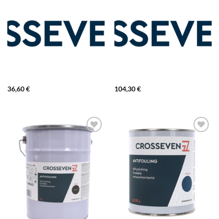
36,60
€
104,30
€