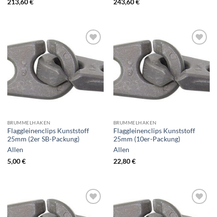
213,60
€
243,60
€
Zur
Zur
Wunschliste
Wunschliste
hinzufügen
hinzufügen
BRUMMELHAKEN
BRUMMELHAKEN
Flaggleinenclips Kunststoff
Flaggleinenclips Kunststoff
25mm (2er SB-Packung)
25mm (10er-Packung)
Allen
Allen
5,00
€
22,80
€
Zur
Zur