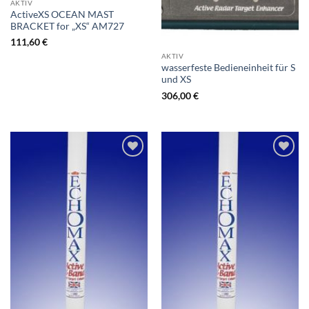
AKTIV
ActiveXS OCEAN MAST
BRACKET for „XS“ AM727
111,60
€
AKTIV
wasserfeste Bedieneinheit für S
und XS
306,00
€
Zur
Zur
Wunschliste
Wunschliste
hinzufügen
hinzufügen