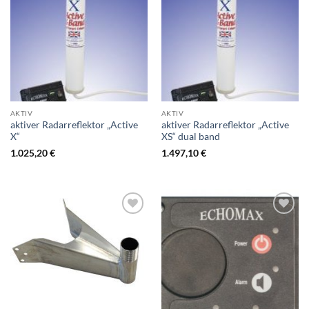
AKTIV
AKTIV
aktiver Radarreflektor „Active
aktiver Radarreflektor „Active
X“
XS“ dual band
1.025,20
€
1.497,10
€
Zur
Zur
Wunschliste
Wunschliste
hinzufügen
hinzufügen