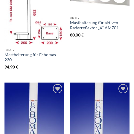
AKTIV
Masthalterung für aktiven
Radarreflektor „X“ AM701
80,00
€
PASSIV
Masthalterung für Echomax
230
94,90
€
Zur
Zur
Wunschliste
Wunschliste
hinzufügen
hinzufügen