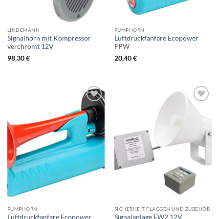
LINDEMANN
PUMPHORN
Signalhorn mit Kompressor
Luftdruckfanfare Ecopower
verchromt 12V
FPW
98,30
€
20,40
€
Zur
Zur
Wunschliste
Wunschliste
hinzufügen
hinzufügen
PUMPHORN
SICHERHEIT FLAGGEN UND ZUBEHÖR
Luftdruckfanfare Ecopower
Signalanlage EW2 12V