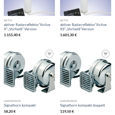
AKTIV
AKTIV
aktiver Radarreflektor“Active
aktiver Radarreflektor“Active
X“-„Vorheiß“ Version
XS“-„Vorheiß“Version
1.155,40
€
1.601,30
€
Zur
Zur
Wunschliste
Wunschliste
hinzufügen
hinzufügen
LINDEMANN
LINDEMANN
Signalhorn kompakt
Signalhorn kompakt doppelt
58,20
€
119,50
€