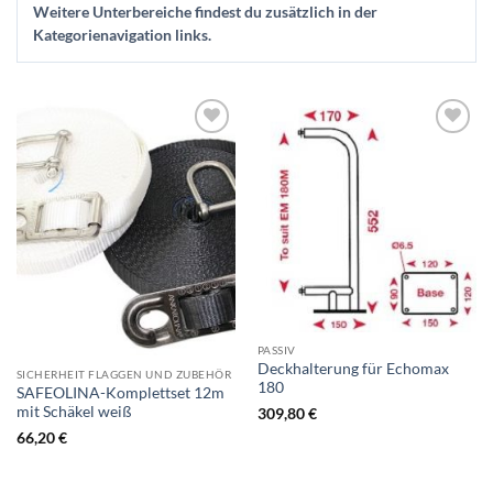
Weitere Unterbereiche findest du zusätzlich in der
Kategorienavigation links.
Zur
Zur
Wunschliste
Wunschliste
hinzufügen
hinzufügen
PASSIV
Deckhalterung für Echomax
SICHERHEIT FLAGGEN UND ZUBEHÖR
180
SAFEOLINA-Komplettset 12m
mit Schäkel weiß
309,80
€
66,20
€