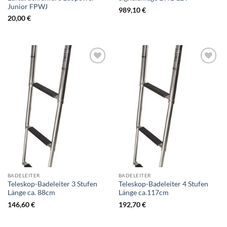
Junior FPWJ
989,10
€
20,00
€
Zur
Zur
Wunschliste
Wunschliste
hinzufügen
hinzufügen
BADELEITER
BADELEITER
Teleskop-Badeleiter 3 Stufen
Teleskop-Badeleiter 4 Stufen
Länge ca. 88cm
Länge ca.117cm
146,60
€
192,70
€