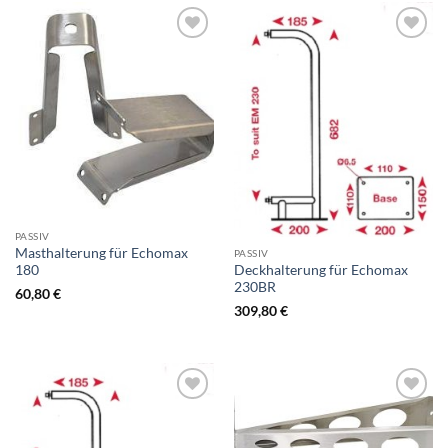
Zur
Zur
Wunschliste
Wunschliste
hinzufügen
hinzufügen
PASSIV
Masthalterung für Echomax
PASSIV
Deckhalterung für Echomax
180
230BR
60,80
€
309,80
€
Zur
Zur
Wunschliste
Wunschliste
hinzufügen
hinzufügen