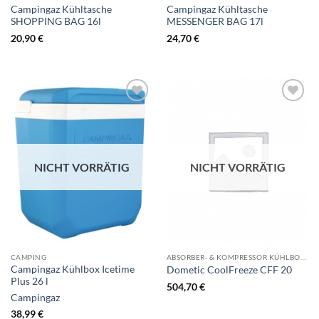
Campingaz Kühltasche
Campingaz Kühltasche
SHOPPING BAG 16l
MESSENGER BAG 17l
20,90
€
24,70
€
NICHT VORRÄTIG
NICHT VORRÄTIG
CAMPING
ABSORBER- & KOMPRESSOR KÜHLBOOXEN
Campingaz Kühlbox Icetime
Dometic CoolFreeze CFF 20
Plus 26 l
504,70
€
Campingaz
38,99
€