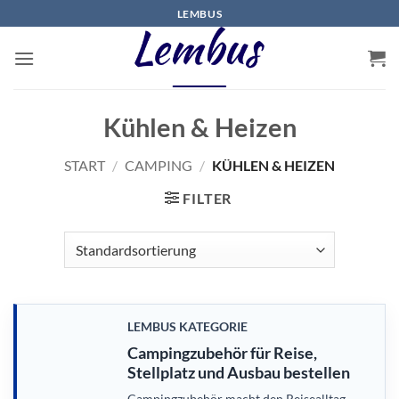
Zum
LEMBUS
Inhalt
springen
Kühlen & Heizen
START
/
CAMPING
/
KÜHLEN & HEIZEN
FILTER
LEMBUS KATEGORIE
Campingzubehör für Reise,
Stellplatz und Ausbau bestellen
Campingzubehör macht den Reisealltag