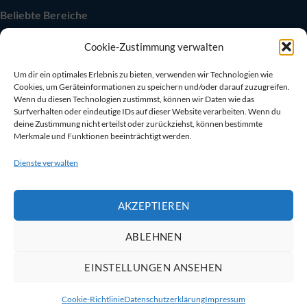
Beliebte Bereiche
Autarkie & Elektrik
Cookie-Zustimmung verwalten
Kühlen & Heizen
Sanitär & Toiletten
Um dir ein optimales Erlebnis zu bieten, verwenden wir Technologien wie
Cookies, um Geräteinformationen zu speichern und/oder darauf zuzugreifen.
Sicherheit an Bord
Wenn du diesen Technologien zustimmst, können wir Daten wie das
Bootszubehör
Surfverhalten oder eindeutige IDs auf dieser Website verarbeiten. Wenn du
deine Zustimmung nicht erteilst oder zurückziehst, können bestimmte
Merkmale und Funktionen beeinträchtigt werden.
Dienste verwalten
©
2025
Lembus UG – Camping & Boot mit Herz.
AKZEPTIEREN
Impressum
|
AGB
|
Widerruf
|
Cookies
|
Datenschutz
ABLEHNEN
EINSTELLUNGEN ANSEHEN
Cookie-Richtlinie
Datenschutzerklärung
Impressum