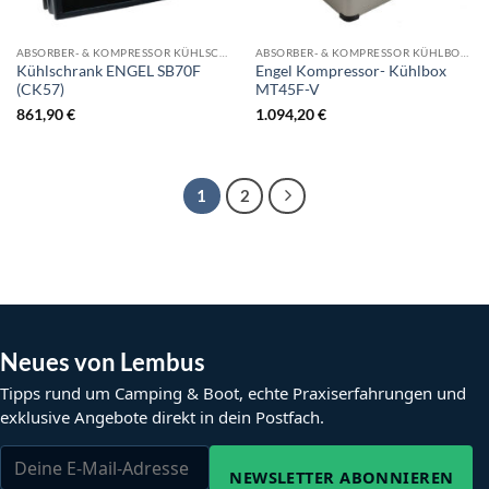
ABSORBER- & KOMPRESSOR KÜHLSCHRÄNKE
ABSORBER- & KOMPRESSOR KÜHLBOOXEN
Kühlschrank ENGEL SB70F
Engel Kompressor- Kühlbox
(CK57)
MT45F-V
861,90
€
1.094,20
€
1
2
Neues von Lembus
Tipps rund um Camping & Boot, echte Praxiserfahrungen und
exklusive Angebote direkt in dein Postfach.
NEWSLETTER ABONNIEREN