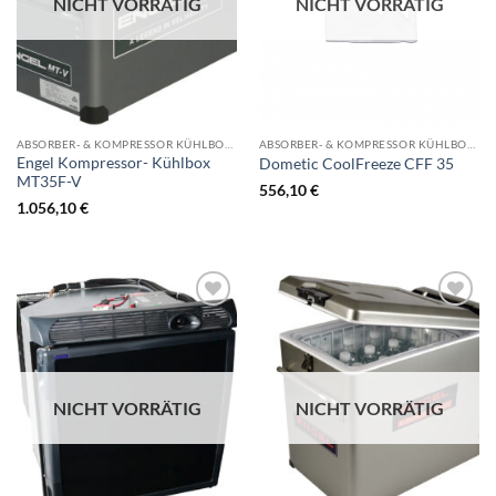
NICHT VORRÄTIG
NICHT VORRÄTIG
ABSORBER- & KOMPRESSOR KÜHLBOOXEN
ABSORBER- & KOMPRESSOR KÜHLBOOXEN
Engel Kompressor- Kühlbox
Dometic CoolFreeze CFF 35
MT35F-V
556,10
€
1.056,10
€
NICHT VORRÄTIG
NICHT VORRÄTIG