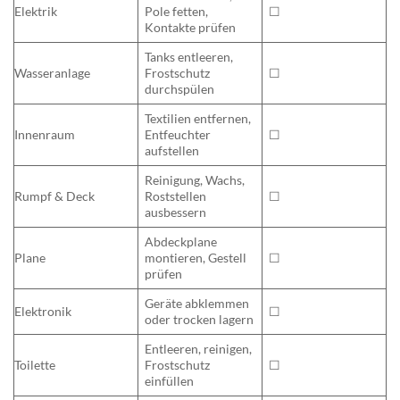
Elektrik
Pole fetten,
☐
Kontakte prüfen
Tanks entleeren,
Wasseranlage
Frostschutz
☐
durchspülen
Textilien entfernen,
Innenraum
Entfeuchter
☐
aufstellen
Reinigung, Wachs,
Rumpf & Deck
Roststellen
☐
ausbessern
Abdeckplane
Plane
montieren, Gestell
☐
prüfen
Geräte abklemmen
Elektronik
☐
oder trocken lagern
Entleeren, reinigen,
Toilette
Frostschutz
☐
einfüllen