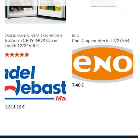
CRUISE KÜHL- U. GEFRIERSCHRÄNKE
ENO
Isotherm CR49 INOX Clean
Eno Kappenunterteil 1/2 (A64)
Touch 12/24V RH
Bewertet
mit
5
von
5
7,40
€
1.311,10
€