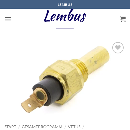
Zum
LEMBUS
Inhalt
springen
START
/
GESAMTPROGRAMM
/
VETUS
/