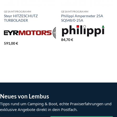
GESAMTPROGRAMM
GESAMTPROGRAMM
Steyr HITZESCHUTZ
Philippi Ampermeter 25A
TURBOLADER
SQS48/0-25A
84,70
€
591,00
€
Neues von Lembus
Tipps rund um Camping & Boot, echte Praxiserfahrungen und
exklusive Angebote direkt in dein Postfach.