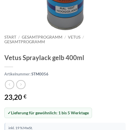
START
/
GESAMTPROGRAMM
/
VETUS
/
GESAMTPROGRAMM
Vetus Spraylack gelb 400ml
Artikelnummer:
STM0056
23,20
€
Lieferung für gewöhnlich:
1 bis 5 Werktage
inkl. 19 % MwSt.