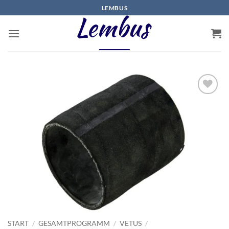
Zum
LEMBUS
Inhalt
springen
START
/
GESAMTPROGRAMM
/
VETUS
/