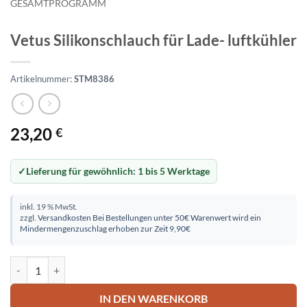
GESAMTPROGRAMM
Vetus Silikonschlauch für Lade- luftkühler
Artikelnummer:
STM8386
23,20
€
Lieferung für gewöhnlich:
1 bis 5 Werktage
inkl. 19 % MwSt.
zzgl.
Versandkosten
Bei Bestellungen unter 50€ Warenwert wird ein
Mindermengenzuschlag erhoben zur Zeit 9,90€
Vetus Silikonschlauch für Lade- luftkühler Menge
IN DEN WARENKORB