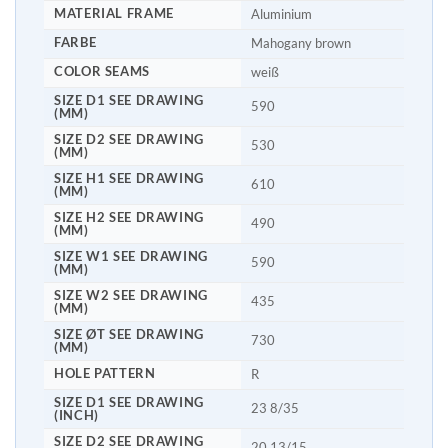
MATERIAL FRAME
Aluminium
FARBE
Mahogany brown
COLOR SEAMS
weiß
SIZE D1 SEE DRAWING
590
(MM)
SIZE D2 SEE DRAWING
530
(MM)
SIZE H1 SEE DRAWING
610
(MM)
SIZE H2 SEE DRAWING
490
(MM)
SIZE W1 SEE DRAWING
590
(MM)
SIZE W2 SEE DRAWING
435
(MM)
SIZE ØT SEE DRAWING
730
(MM)
HOLE PATTERN
R
SIZE D1 SEE DRAWING
23 8/35
(INCH)
SIZE D2 SEE DRAWING
20 13/15