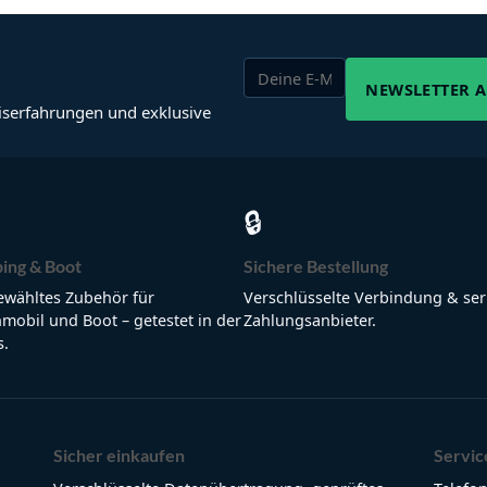
NEWSLETTER 
iserfahrungen und exklusive
🔒
ing & Boot
Sichere Bestellung
wähltes Zubehör für
Verschlüsselte Verbindung & ser
obil und Boot – getestet in der
Zahlungsanbieter.
s.
Sicher einkaufen
Servic