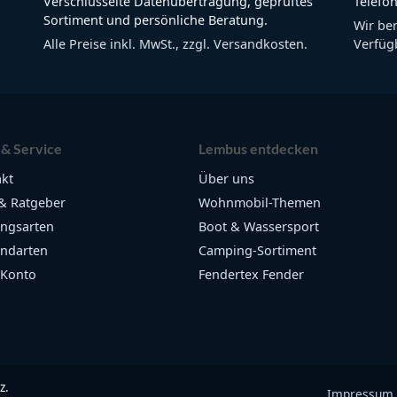
Verschlüsselte Datenübertragung, geprüftes
Telefon
Sortiment und persönliche Beratung.
Wir be
Alle Preise inkl. MwSt., zzgl. Versandkosten.
Verfügb
 & Service
Lembus entdecken
kt
Über uns
& Ratgeber
Wohnmobil-Themen
ngsarten
Boot & Wassersport
ndarten
Camping-Sortiment
 Konto
Fendertex Fender
z.
Impressum