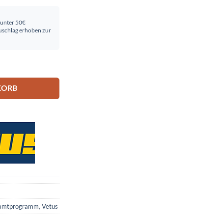
 unter 50€
schlag erhoben zur
KORB
amtprogramm
,
Vetus