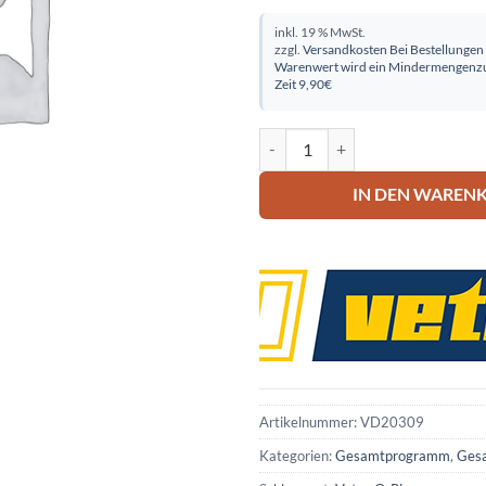
inkl. 19 % MwSt.
zzgl.
Versandkosten
Bei Bestellungen
Warenwert wird ein Mindermengenzu
Zeit 9,90€
Vetus O-Ring Menge
IN DEN WAREN
Artikelnummer:
VD20309
Kategorien:
Gesamtprogramm
,
Ges