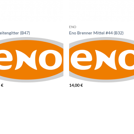
ENO
eitengitter (B47)
Eno Brenner Mittel #44 (B32)
0
€
14,00
€