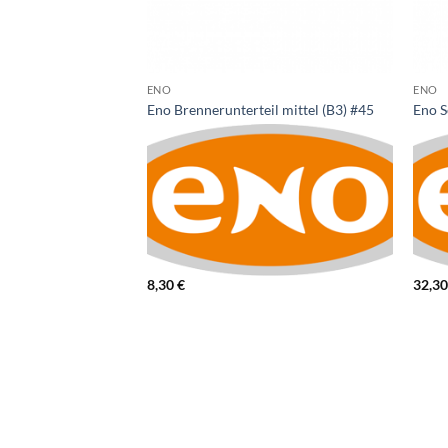
ENO
ENO
Eno Brennerunterteil mittel (B3) #45
Eno S
8,30
€
32,3