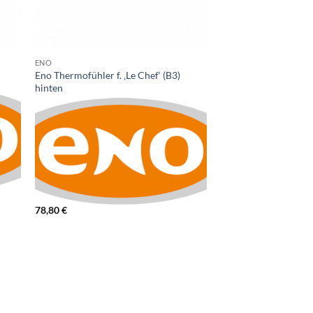
ENO
GESAMTPROGRAMM
Eno Thermofühler f. ‚Le Chef‘ (B3)
Philippi Serie 694 K
hinten
Radar (16NF-2H
48,10
€
78,80
€