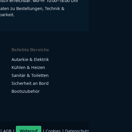
isch erreichbar: Mo–Fr 10:00–18:00 Uhr
raten zu Bestellungen, Technik &
arkeit.
Beliebte Bereiche
Autarkie & Elektrik
Kühlen & Heizen
Sanitär & Toiletten
Sicherheit an Bord
Bootszubehör
|
AGB
|
Widerruf
|
Cookies
|
Datenschutz