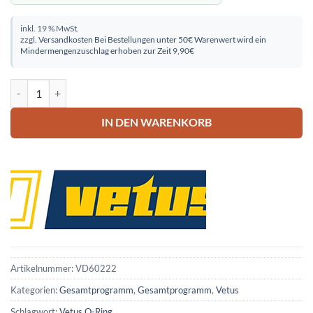
inkl. 19 % MwSt.
zzgl.
Versandkosten
Bei Bestellungen unter 50€ Warenwert wird ein
Mindermengenzuschlag erhoben zur Zeit 9,90€
Vetus O-Ring Menge
IN DEN WARENKORB
Artikelnummer:
VD60222
Kategorien:
Gesamtprogramm
,
Gesamtprogramm
,
Vetus
Schlagwort:
Vetus O-Ring