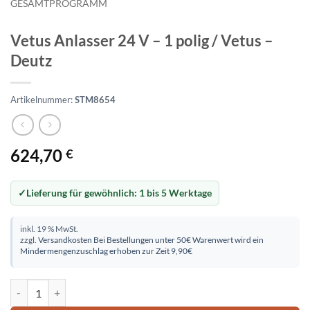
GESAMTPROGRAMM
Vetus Anlasser 24 V – 1 polig / Vetus –
Deutz
Artikelnummer:
STM8654
624,70
€
Lieferung für gewöhnlich:
1 bis 5 Werktage
inkl. 19 % MwSt.
zzgl.
Versandkosten
Bei Bestellungen unter 50€ Warenwert wird ein
Mindermengenzuschlag erhoben zur Zeit 9,90€
Vetus Anlasser 24 V - 1 polig / Vetus - Deutz Menge