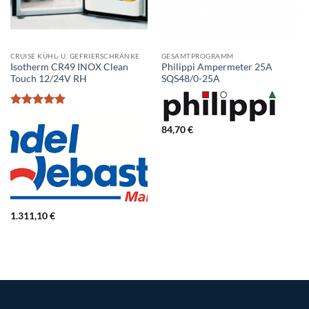
CRUISE KÜHL- U. GEFRIERSCHRÄNKE
GESAMTPROGRAMM
Isotherm CR49 INOX Clean
Philippi Ampermeter 25A
Touch 12/24V RH
SQS48/0-25A
Bewertet
mit
5
von
84,70
€
5
1.311,10
€