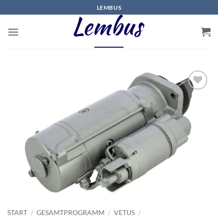
Zum
LEMBUS
Inhalt
springen
START
/
GESAMTPROGRAMM
/
VETUS
/