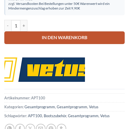
zzgl.
Versandkosten
Bei Bestellungen unter 50€ Warenwert wird ein
Mindermengenzuschlag erhoben zur Zeit 9,90€
Vetus Allgemeiner Tank 100 Liter Menge
IN DEN WARENKORB
Artikelnummer:
APT100
Kategorien:
Gesamtprogramm
,
Gesamtprogramm
,
Vetus
Schlagwörter:
APT100
,
Bootszubehör
,
Gesamtprogramm
,
Vetus