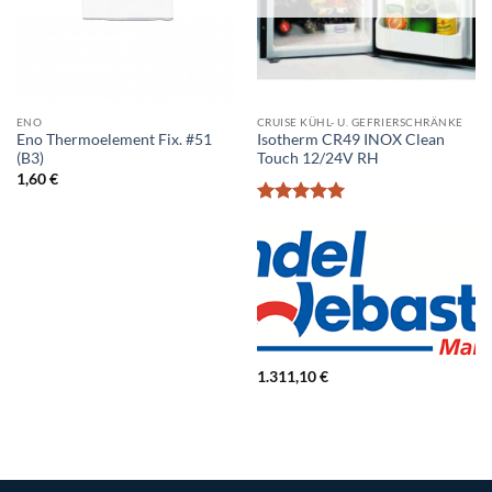
ENO
CRUISE KÜHL- U. GEFRIERSCHRÄNKE
Eno Thermoelement Fix. #51
Isotherm CR49 INOX Clean
(B3)
Touch 12/24V RH
1,60
€
Bewertet
mit
5
von
5
1.311,10
€