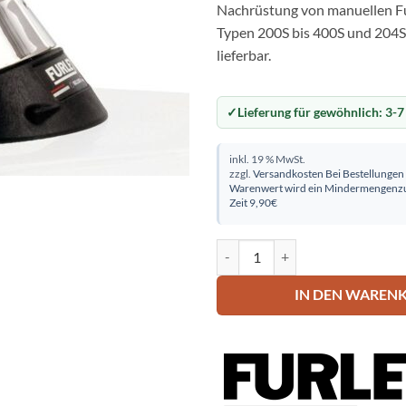
Nachrüstung von manuellen F
Typen 200S bis 400S und 204S
lieferbar.
Lieferung für gewöhnlich:
3-7
inkl. 19 % MwSt.
zzgl.
Versandkosten
Bei Bestellungen
Warenwert wird ein Mindermengenzu
Zeit 9,90€
Furlex 304TDE mit Spanner Men
IN DEN WAREN