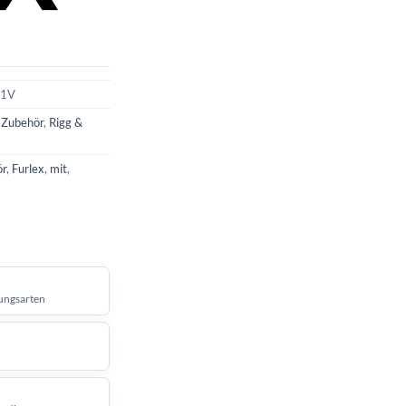
41V
& Zubehör
,
Rigg &
ör
,
Furlex
,
mit
,
ungsarten