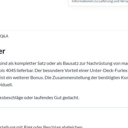
Informationen zu Lieferung und Vers
Q&A
er
 sind als kompletter Satz oder als Bausatz zur Nachrüstung von ma
s 404S lieferbar. Der besondere Vorteil einer Unter-Deck-Furlex 
k ist ein weiterer Bonus. Die Zusammenstellung der benötigten K
iduell.
cksbeschläge oder laufendes Gut gedacht.
tellung mit Rigg oder Beschlag abgleichen