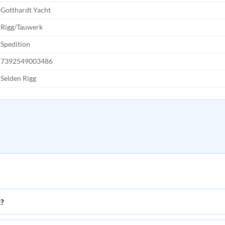
Gotthardt Yacht
Rigg/Tauwerk
Spedition
7392549003486
Selden Rigg
t?