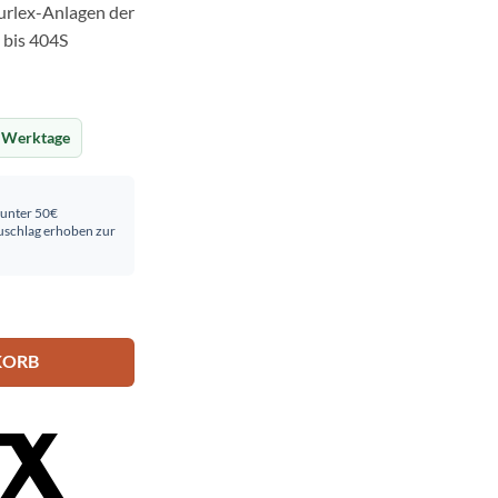
urlex-Anlagen der
 bis 404S
 Werktage
 unter 50€
schlag erhoben zur
ge
KORB