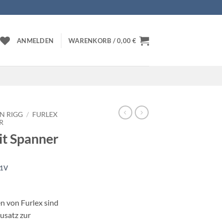
ANMELDEN
WARENKORB /
0,00
€
N RIGG
/
FURLEX
R
it Spanner
41V
en von Furlex sind
ausatz zur