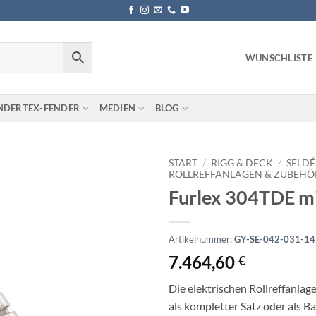
WUNSCHLISTE
NDERTEX-FENDER
MEDIEN
BLOG
START
/
RIGG & DECK
/
SELDÉ
ROLLREFFANLAGEN & ZUBEHÖ
Furlex 304TDE m
Artikelnummer:
GY-SE-042-031-1
7.464,60
€
Die elektrischen Rollreffanlag
als kompletter Satz oder als B