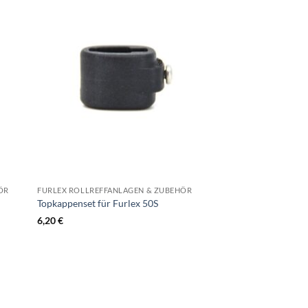
ÖR
FURLEX ROLLREFFANLAGEN & ZUBEHÖR
Topkappenset für Furlex 50S
6,20
€