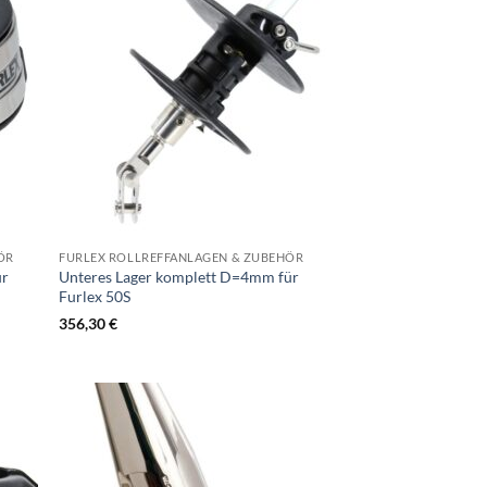
ÖR
FURLEX ROLLREFFANLAGEN & ZUBEHÖR
ür
Unteres Lager komplett D=4mm für
Furlex 50S
356,30
€