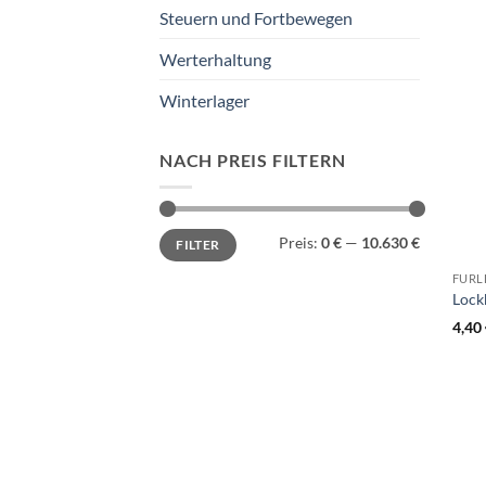
Steuern und Fortbewegen
Werterhaltung
Winterlager
NACH PREIS FILTERN
Min.
Max.
Preis:
0 €
—
10.630 €
FILTER
Preis
Preis
FURL
Lock
4,40