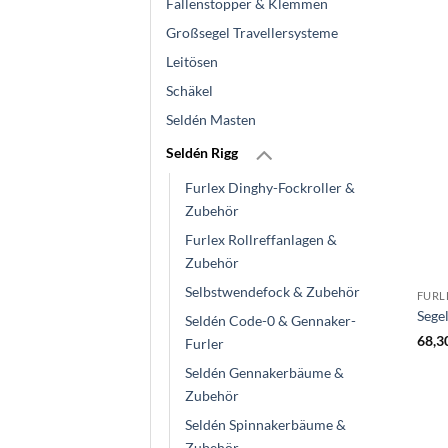
Fallenstopper & Klemmen
Großsegel Travellersysteme
Leitösen
Schäkel
Seldén Masten
Seldén Rigg
Furlex Dinghy-Fockroller &
Zubehör
Furlex Rollreffanlagen &
Zubehör
Selbstwendefock & Zubehör
FURL
Segel
Seldén Code-0 & Gennaker-
68,3
Furler
Seldén Gennakerbäume &
Zubehör
Seldén Spinnakerbäume &
Zubehör