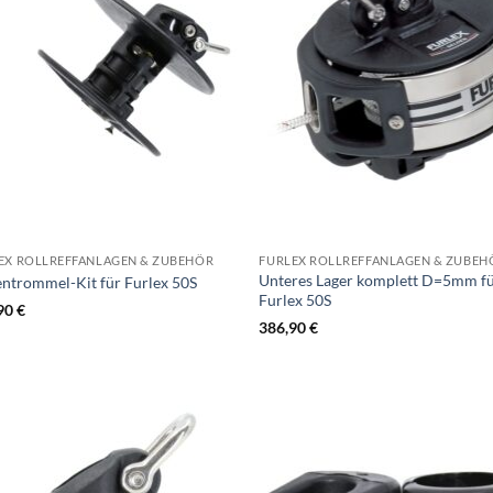
EX ROLLREFFANLAGEN & ZUBEHÖR
FURLEX ROLLREFFANLAGEN & ZUBEH
Unteres Lager komplett D=5mm f
entrommel-Kit für Furlex 50S
Furlex 50S
90
€
386,90
€