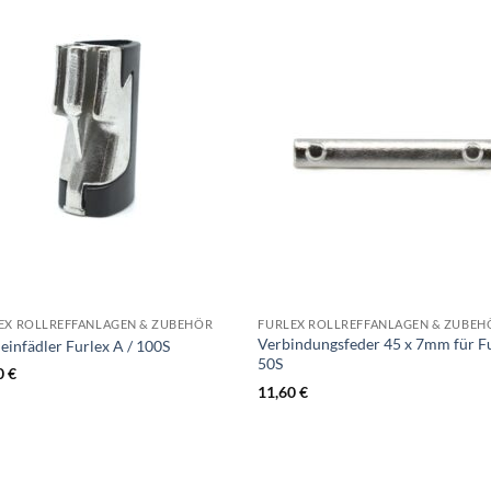
EX ROLLREFFANLAGEN & ZUBEHÖR
FURLEX ROLLREFFANLAGEN & ZUBEH
Verbindungsfeder 45 x 7mm für F
einfädler Furlex A / 100S
50S
0
€
11,60
€