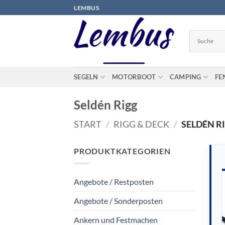
Zum
LEMBUS
Inhalt
springen
SEGELN
MOTORBOOT
CAMPING
FE
Seldén Rigg
START
/
RIGG & DECK
/
SELDÉN R
PRODUKTKATEGORIEN
Angebote / Restposten
Angebote / Sonderposten
Ankern und Festmachen