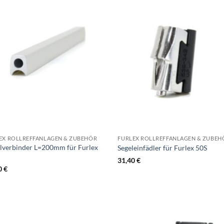
EX ROLLREFFANLAGEN & ZUBEHÖR
FURLEX ROLLREFFANLAGEN & ZUBEH
ilverbinder L=200mm für Furlex
Segeleinfädler für Furlex 50S
31,40
€
0
€