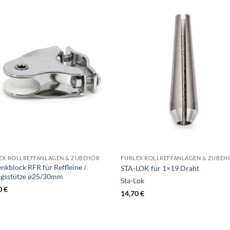
EX ROLLREFFANLAGEN & ZUBEHÖR
FURLEX ROLLREFFANLAGEN & ZUBEH
nkblock RFR für Reffleine /
STA-LOK für 1×19 Draht
ngsstütze ø25/30mm
Sta-Lok
0
€
14,70
€