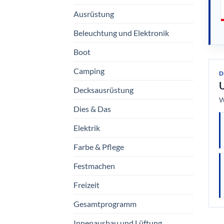
Ausrüstung
Beleuchtung und Elektronik
Boot
Camping
D
U
Decksausrüstung
W
Dies & Das
Elektrik
Farbe & Pflege
Festmachen
Freizeit
Gesamtprogramm
Innenausbau und Lüftung