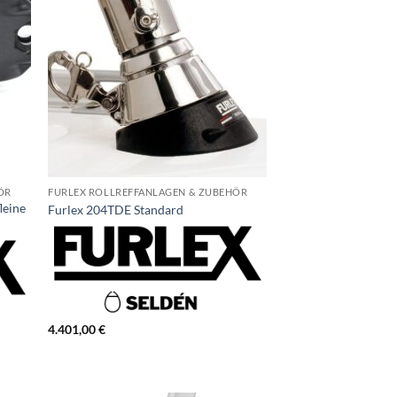
ÖR
FURLEX ROLLREFFANLAGEN & ZUBEHÖR
leine
Furlex 204TDE Standard
4.401,00
€