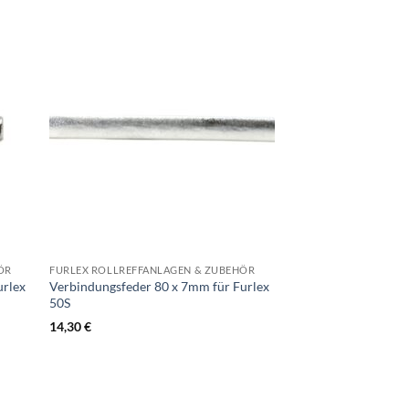
ÖR
FURLEX ROLLREFFANLAGEN & ZUBEHÖR
urlex
Verbindungsfeder 80 x 7mm für Furlex
50S
14,30
€