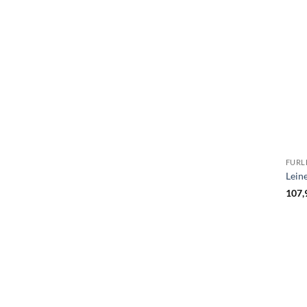
FURL
Lein
107,