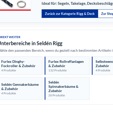
Ideal für: Segeln, Takelage, Decksbeschl
Zurück zur Kategorie Rigg & Deck
Zur Sho
IREKT WEITER
nterbereiche in Seldén Rigg
ähle den passenden Bereich, wenn du gezielt nach bestimmten Artikeln i
Furlex Dinghy-
Furlex Rollreffanlagen
Selbstwen
Fockroller & Zubehör
& Zubehör
Zubehör
4 Produkte
132 Produkte
4 Produkte
Seldén
Seldén Gennakerbäume
Spinnakerbäume &
& Zubehör
Zubehör
4 Produkte
20 Produkte