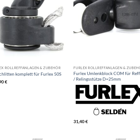
EX ROLLREFFANLAGEN & ZUBEHÖR
FURLEX ROLLREFFANLAGEN & ZUBEH
Furlex Umlenkblock COM für Reff
chlitten komplett für Furlex 50S
/ Relingsstütze D=25mm
90
€
31,40
€