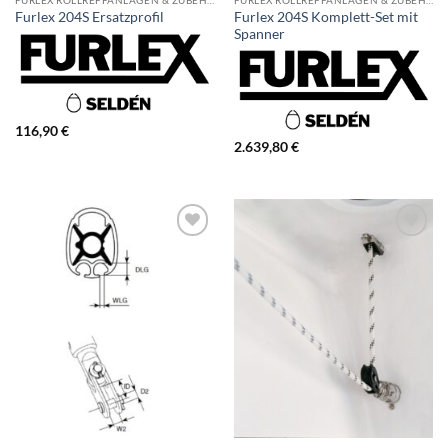
Furlex 204S Komplett-Set mit
Furlex 204S Ersatzprofil
Spanner
116,90
€
2.639,80
€