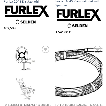
Furlex 104S Komplett-Set mit
Furlex 104S Ersatzprofil
Spanner
102,50
€
1.541,80
€
FURLEX ROLLREFFANLAGEN & ZUBEHÖR
FURLEX ROLLREFFANLAGEN & ZUBEHÖR