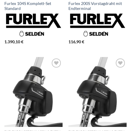
Furlex 104S Komplett-Set
Furlex 200S Vorstagdraht mit
Standard
Endterminal
1.390,10
€
116,90
€