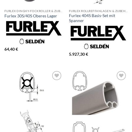
FURLEX DINGHY-FOCKROLLER & ZUBEHÖR
FURLEX ROLLREFFANLAGEN & ZUBEHÖR
Furlex 404S Basis-Set mit
Furlex 30S/40S Oberes Lager
Spanner
64,40
€
5.927,30
€