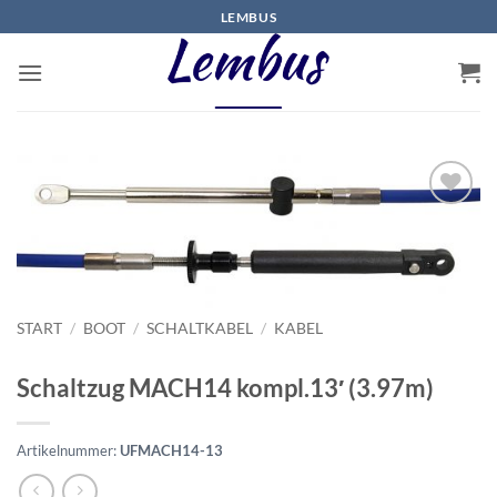
Zum
LEMBUS
Inhalt
springen
START
/
BOOT
/
SCHALTKABEL
/
KABEL
Schaltzug MACH14 kompl.13′ (3.97m)
Artikelnummer:
UFMACH14-13