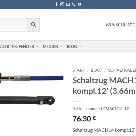
WUNSCHLISTE
NDERTEX-FENDER
MEDIEN
BLOG
START
/
BOOT
/
SCHALTKABE
Schaltzug MACH
kompl.12′ (3.66m
Artikelnummer:
UFMACH14-12
76,30
€
Schaltzug MACH14 kompl.12′ 