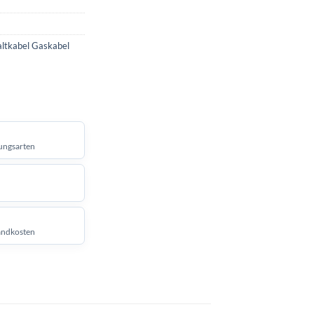
tkabel Gaskabel
ungsarten
andkosten