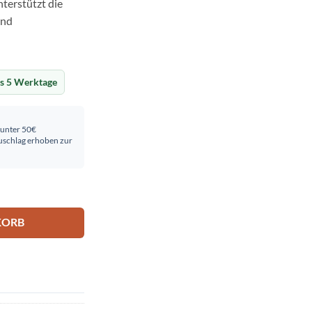
terstützt die
und
is 5 Werktage
 unter 50€
schlag erhoben zur
.66m) Menge
KORB