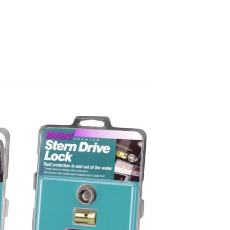
BOOT
PROP-GUARD black 
448,90
€