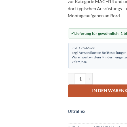
zur Kategorie MACH14 und un
dort typischen Ausrüstungs- 
Montageaufgaben an Bord.
Lieferung für gewöhnlich:
1 b
inkl. 19 % MwSt.
zzgl.
Versandkosten
Bei Bestellungen
Warenwert wird ein Mindermengenzu
Zeit 9,90€
Schaltzug MACH14 kompl.12' (3
IN DEN WAREN
Ultraflex