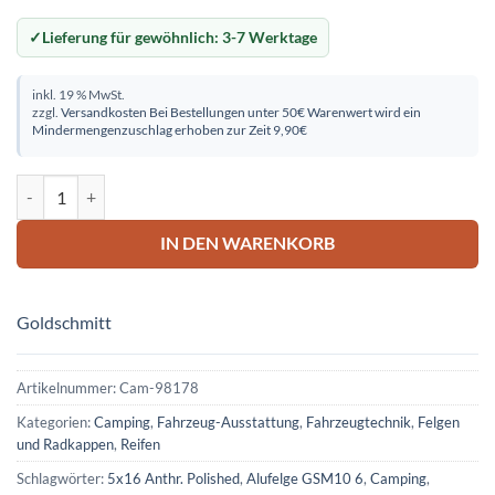
Lieferung für gewöhnlich:
3-7 Werktage
inkl. 19 % MwSt.
zzgl.
Versandkosten
Bei Bestellungen unter 50€ Warenwert wird ein
Mindermengenzuschlag erhoben zur Zeit 9,90€
Alufelge GSM10 6,5x16 Anthr. Polished Menge
IN DEN WARENKORB
Goldschmitt
Artikelnummer:
Cam-98178
Kategorien:
Camping
,
Fahrzeug-Ausstattung
,
Fahrzeugtechnik
,
Felgen
und Radkappen
,
Reifen
Schlagwörter:
5x16 Anthr. Polished
,
Alufelge GSM10 6
,
Camping
,