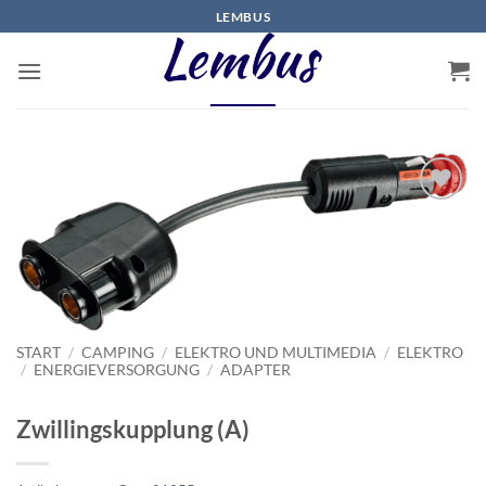
Zum
LEMBUS
Inhalt
springen
START
/
CAMPING
/
ELEKTRO UND MULTIMEDIA
/
ELEKTRO
/
ENERGIEVERSORGUNG
/
ADAPTER
Zwillingskupplung (A)