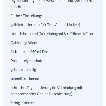
Pigmentierungen fu¨r verschiedene Ho¨lzer sind zu
beachten.
Farbe / Einstellung:
gelblich lasierend (fu¨r Teak & helle Ho¨lzer)
ro¨tlich lasierend (fu¨r Mahagoni & ro¨tliche Ho¨lzer)
Gebindegrößen:
1 l Kanister, 250 ml Dose
Produkteigenschaften:
gebrauchsfertig
schnell trocknend
lichtechte Pigmentierung (in Verbindung mit
entsprechender Coelan Beschichtung)
farbig lasierend