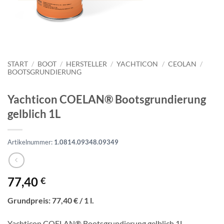
START
/
BOOT
/
HERSTELLER
/
YACHTICON
/
CEOLAN
/
BOOTSGRUNDIERUNG
Yachticon COELAN® Bootsgrundierung
gelblich 1L
Artikelnummer:
1.0814.09348.09349
77,40
€
Grundpreis: 77,40 € / 1 l.
Yachticon COELAN® Bootsgrundierung gelblich 1L –