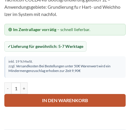
Anwendungsgebiete: Grundierung fu r Hart- und Weichho
lzer im System mit nachfol.
🟢
Im Zentrallager vorrätig
– schnell lieferbar.
Lieferung für gewöhnlich:
5-7 Werktage
inkl. 19 % MwSt.
zzgl.
Versandkosten
Bei Bestellungen unter 50€ Warenwert wird ein
Mindermengenzuschlag erhoben zur Zeit 9,90€
Yachticon COELAN® Bootsgrundierung gelblich 1L Menge
IN DEN WARENKORB