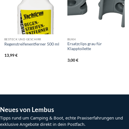
BESTECK UND GESCHIRR
BUKH
Ersatzclips grau für
Regenstreifenentferner 500 ml
Klapptoilette
13,99
€
3,00
€
Neues von Lembus
Tipps rund um Camping & Boot, echte Praxiserfahrungen und
exklusive Angebote direkt in dein Postfach.