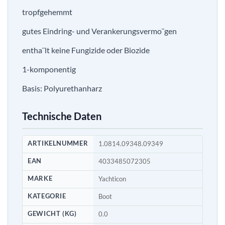
tropfgehemmt
gutes Eindring- und Verankerungsvermo¨gen
entha¨lt keine Fungizide oder Biozide
1-komponentig
Basis: Polyurethanharz
Technische Daten
ARTIKELNUMMER
1.0814.09348.09349
EAN
4033485072305
MARKE
Yachticon
KATEGORIE
Boot
GEWICHT (KG)
0.0