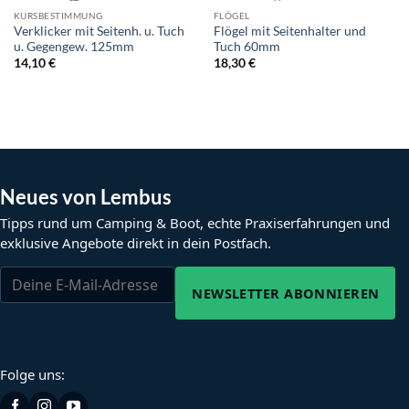
KURSBESTIMMUNG
FLÖGEL
Verklicker mit Seitenh. u. Tuch
Flögel mit Seitenhalter und
u. Gegengew. 125mm
Tuch 60mm
14,10
€
18,30
€
Neues von Lembus
Tipps rund um Camping & Boot, echte Praxiserfahrungen und
exklusive Angebote direkt in dein Postfach.
NEWSLETTER ABONNIEREN
Folge uns: