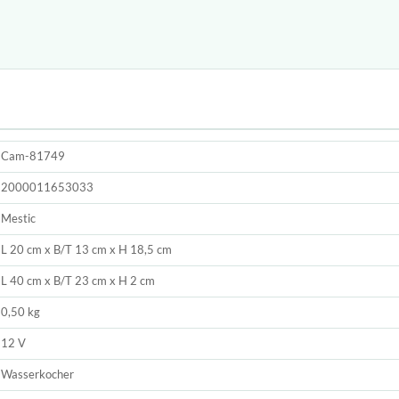
Cam-81749
2000011653033
Mestic
L 20 cm x B/T 13 cm x H 18,5 cm
L 40 cm x B/T 23 cm x H 2 cm
0,50 kg
12 V
Wasserkocher