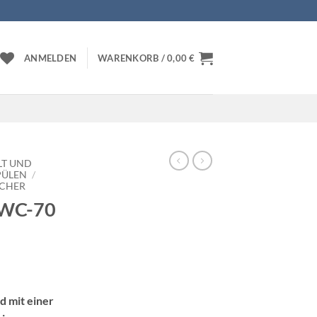
ANMELDEN
WARENKORB /
0,00
€
LT UND
PÜLEN
/
CHER
MWC-70
d mit einer