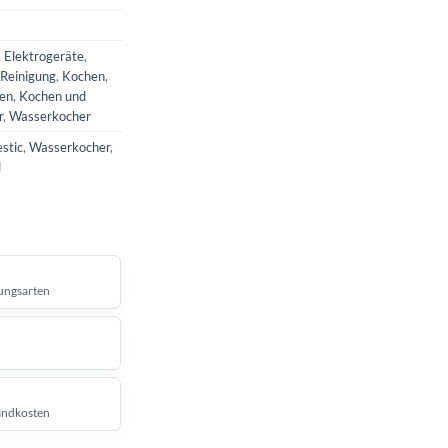
,
Elektrogeräte
,
 Reinigung
,
Kochen
,
len
,
Kochen und
r
,
Wasserkocher
stic
,
Wasserkocher
,
l
ungsarten
andkosten