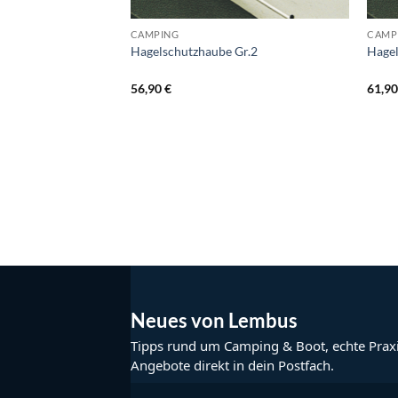
CAMPING
CAMP
Hagelschutzhaube Gr.2
Hagel
56,90
€
61,9
Neues von Lembus
Tipps rund um Camping & Boot, echte Prax
Angebote direkt in dein Postfach.