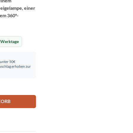
einem
eigelampe, einer
nem 360°-
 Werktage
 unter 50€
schlag erhoben zur
KORB