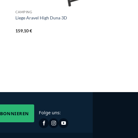
CAMPING
CAMPING
Caravan Schutzdach 
Liege Aravel High Duna 3D
600 cm
865,70
€
159,10
€
Folge uns:
ABONNIEREN