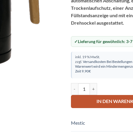
automatischen Abschaltung, 
Trockenlaufschutz, einer Anz
Füllstandsanzeige und mit ei
Drehsockel ausgestattet.
Lieferung für gewöhnlich:
3-7
inkl. 19 % MwSt.
zzgl.
Versandkosten
Bei Bestellungen
Warenwert wird ein Mindermengenzu
Zeit 9,90€
Wasserkocher MWC-70 Menge
IN DEN WAREN
Mestic