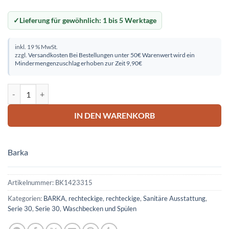
Lieferung für gewöhnlich:
1 bis 5 Werktage
inkl. 19 % MwSt.
zzgl.
Versandkosten
Bei Bestellungen unter 50€ Warenwert wird ein
Mindermengenzuschlag erhoben zur Zeit 9,90€
Waschbecken Edelstahl eckig L:30xB:33xT:15cm Menge
IN DEN WARENKORB
Barka
Artikelnummer:
BK1423315
Kategorien:
BARKA
,
rechteckige
,
rechteckige
,
Sanitäre Ausstattung
,
Serie 30
,
Serie 30
,
Waschbecken und Spülen