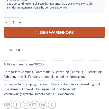
zzgl.
Versandkosten
Bei Bestellungen unter 50€ Warenwert wird ein
Mindermengenzuschlag erhoben zur Zeit 9,90€
Verdunklungssystem Dometic SP 410 Menge
IN DEN WARENKORB
DOMETIC
Artikelnummer:
Cam-98256
Kategorien:
Camping
,
Fahrerhaus-Ausstattung
,
Fahrzeug-Ausstattung
,
Fahrzeugtechnik
,
Fensterverdunkelung und Insektenschutz
Schlagwörter:
Camping
,
Caravan
,
Dometic
,
Fensterverdunkelung und
Insektenschutz
,
Verdunkelungen und Insektenschutz
,
Verdunklungssystem Dometic SP 410
,
Wohnmobil