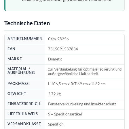
Technische Daten
ARTIKELNUMMER
Cam-98256
EAN
7315091537834
MARKE
Dometic
MATERIAL /
zur Verdunkelung für optimale Isolierung und
AUSFÜHRUNG
außergewöhnliche Haltbarkeit
PACKMASS
L 106,5 cm x B/T 69 cm x H 62 cm
GEWICHT
2,72 kg
EINSATZBEREICH
Fensterverdunkelung und Insektenschutz
LIEFERHINWEIS
S = Speditionsartikel.
VERSANDKLASSE
Spedition