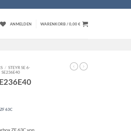
ANMELDEN
WARENKORB /
0,00
€
RS
/
STEYR SE 6-
SE236E40
E236E40
 ZF 63C
rbox ZF 63C von