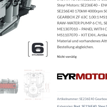
Steyr Motors: SE236E40 – 
SE236E40 170kW 4000rpm S
GEARBOX ZF 63C 1.00:1 MS1
RAW-WATER PUMP 6 CYL. SE
ME1307010 – PANEL WITH 
MS1107070 – KIT EXH.. Artik
Material und vorhandenes Altt
Bestellung abgleichen.
Nicht vorrätig
Artikelnummer:
SE236E40 Gearbox
Kategorien:
Boot
,
SE236E40
,
Steyr