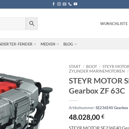
WUNSCHLISTE
NDERTEX-FENDER
MEDIEN
BLOG
START
/
BOOT
/
STEYR MOTO
ZYLINDER MARINEMOTOREN
/
STEYR MOTOR S
Gearbox ZF 63C
Artikelnummer:
SE236E40 Gearbox
48.028,00
€
STEYR MOTOR SE236E40 Gea