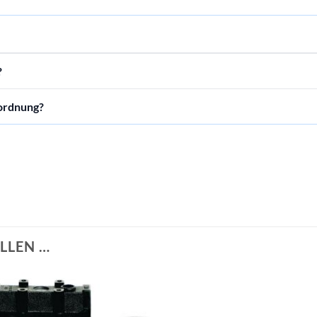
?
uordnung?
LLEN …