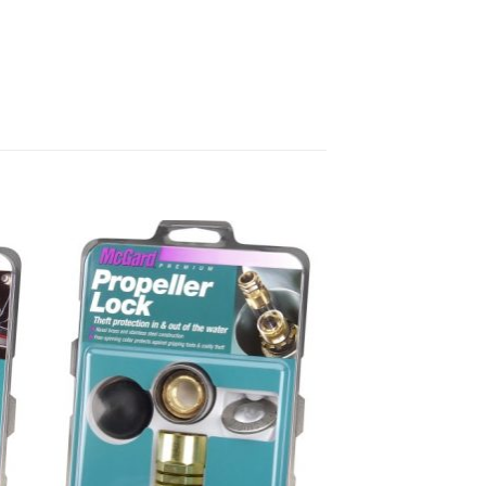
BOOT
PROP-GUARD orange
284,50
€