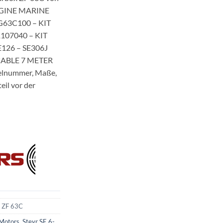
ENGINE MARINE
G63C100 – KIT
107040 – KIT
126 – SE306J
CABLE 7 METER
elnummer, Maße,
eil vor der
 ZF 63C
 Motors
,
Steyr SE 6-