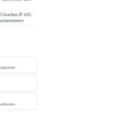
 Gearbox ZF 63C
,
Marinemotoren
ungsarten
andkosten