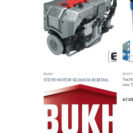
BUKH
BOOT
Yacht
STEYR MOTOR SE266S36 BOBTAIL
mm T
67,5