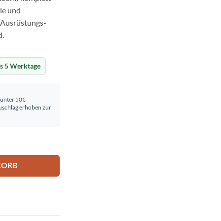
ile und
n Ausrüstungs-
d.
is 5 Werktage
 unter 50€
schlag erhoben zur
m) komplett Menge
KORB