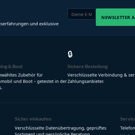
NEWSLETTER 
iserfahrungen und exklusive
🔒
ing & Boot
Sichere Bestellung
wähltes Zubehör für
Verschlüsselte Verbindung & ser
obil und Boot – getestet in der
Zahlungsanbieter.
s.
Sicher einkaufen
Servic
Verschlüsselte Datenübertragung, geprüftes
Telefon
Sortiment und persönliche Beratung.