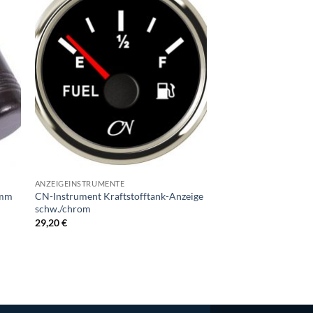
ANZEIGEINSTRUMENTE
ABUS 808 REEF
0mm
CN-Instrument Kraftstofftank-Anzeige
Sicherungsbolzen 
schw./chrom
Reef 74-104mm
29,20
€
Abus
10,30
€