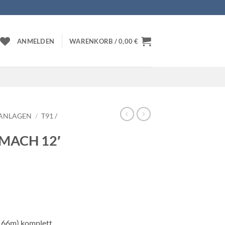
ANMELDEN
WARENKORB /
0,00
€
ANLAGEN
/
T91 /
0MACH 12′
.66m) komplett