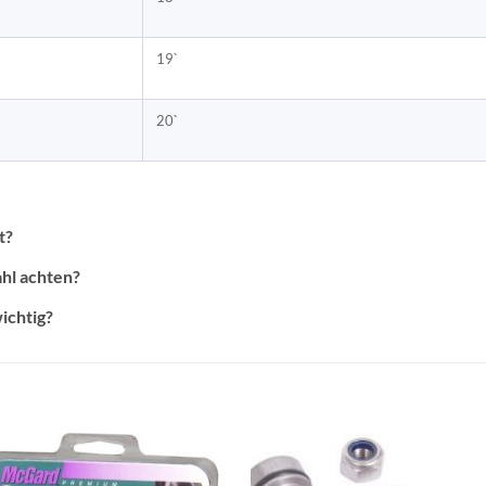
19`
20`
t?
ahl achten?
ichtig?