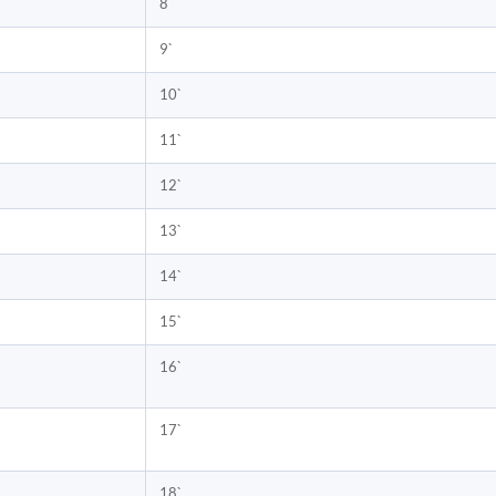
8`
9`
10`
11`
12`
13`
14`
15`
16`
17`
18`