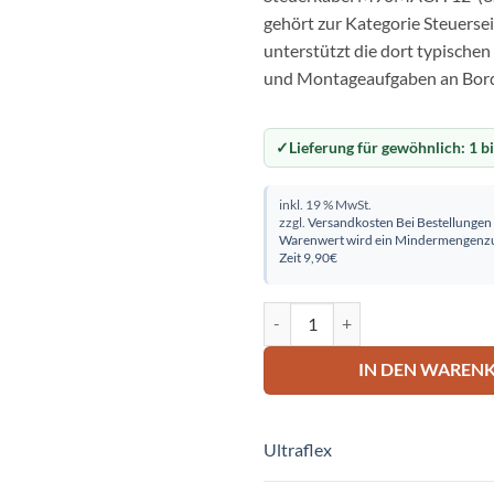
gehört zur Kategorie Steuerse
unterstützt die dort typische
und Montageaufgaben an Bor
Lieferung für gewöhnlich:
1 b
inkl. 19 % MwSt.
zzgl.
Versandkosten
Bei Bestellungen
Warenwert wird ein Mindermengenzu
Zeit 9,90€
Steuerkabel M90MACH 12' (3.66
IN DEN WAREN
Ultraflex