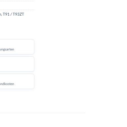
n
,
T91 / T93ZT
ungsarten
andkosten