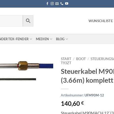
WUNSCHLISTE
NDERTEX-FENDER
MEDIEN
BLOG
START
/
BOOT
/
STEUERUNGS
T93ZT
Steuerkabel M9
(3.66m) komplett
Artikelnummer:
UFM90M-12
140,60
€
Steuerkabel M90MACH 12′ (3