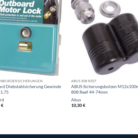
ENBORDERSICHERUNGEN
ABUS 808 REEF
rd Diebstahlsicherung Gewinde
ABUS Sicherungsbolzen M12x10
1.75
808 Reef 44-74mm
rd
Abus
0
€
10,30
€