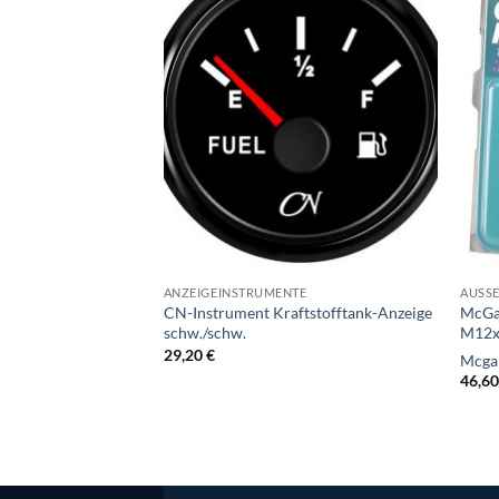
ANZEIGEINSTRUMENTE
AUSS
CN-Instrument Kraftstofftank-Anzeige
McGa
schw./schw.
M12x
29,20
€
Mcga
46,6