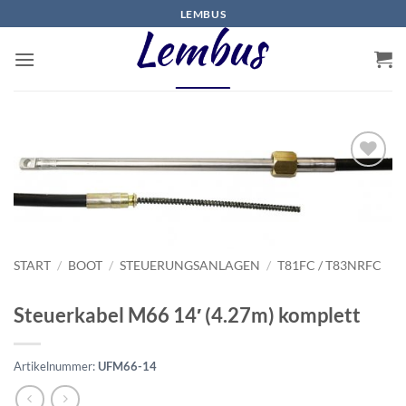
Zum
LEMBUS
Inhalt
springen
START
/
BOOT
/
STEUERUNGSANLAGEN
/
T81FC / T83NRFC
Steuerkabel M66 14′ (4.27m) komplett
Artikelnummer:
UFM66-14