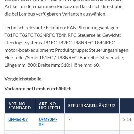
Artikel für den maritimen Einsatz und lässt sich direkt über
die bei Lembus verfügbaren Varianten auswählen.
Technisch relevante Eckdaten: EAN: Steuerungsanlagen
T81FC T82FC T83NRFC T84NRFC Steuerseile; Gewicht:
steerings-systems T81FC T82FC T83NRFC T84NRFC
motor-boat-equipment; Produktgruppe: Steuerungsanlagen;
Hersteller/Serie: T81FC / T83NRFC; Baureihe: Steuerseile;
Länge mm: 800; Breite mm: 510; Höhe mm: 60.
Vergleichstabelle
Varianten bei Lembus erhältlich
ART.-NO.
ART.-NO.
STEUERKABELLÄNGE!!2
STANDARD
HIGHTECH
UFM66-07
UFM90M-
7`
2,14
07