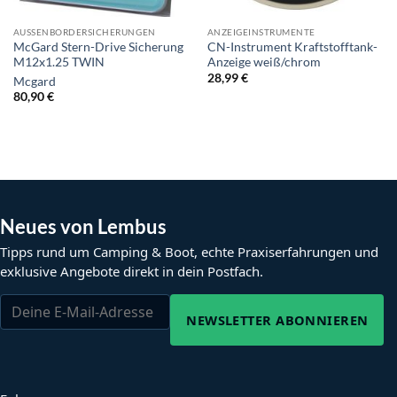
AUSSENBORDERSICHERUNGEN
ANZEIGEINSTRUMENTE
McGard Stern-Drive Sicherung
CN-Instrument Kraftstofftank-
M12x1.25 TWIN
Anzeige weiß/chrom
28,99
€
Mcgard
80,90
€
Neues von Lembus
Tipps rund um Camping & Boot, echte Praxiserfahrungen und
exklusive Angebote direkt in dein Postfach.
NEWSLETTER ABONNIEREN