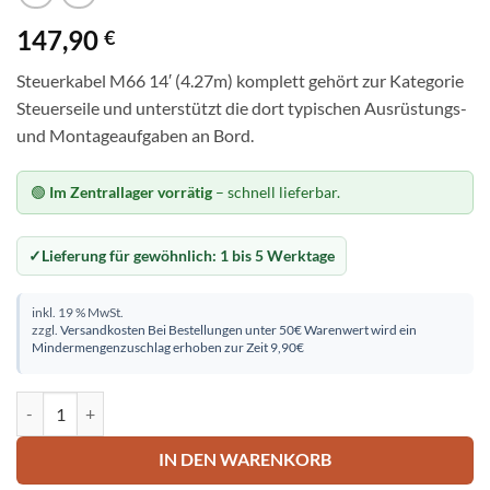
147,90
€
Steuerkabel M66 14′ (4.27m) komplett gehört zur Kategorie
Steuerseile und unterstützt die dort typischen Ausrüstungs-
und Montageaufgaben an Bord.
🟢
Im Zentrallager vorrätig
– schnell lieferbar.
Lieferung für gewöhnlich:
1 bis 5 Werktage
inkl. 19 % MwSt.
zzgl.
Versandkosten
Bei Bestellungen unter 50€ Warenwert wird ein
Mindermengenzuschlag erhoben zur Zeit 9,90€
Steuerkabel M66 14' (4.27m) komplett Menge
IN DEN WARENKORB