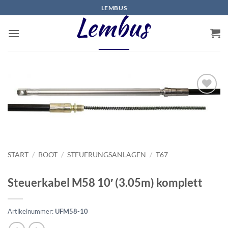
Zum
LEMBUS
Inhalt
springen
START
/
BOOT
/
STEUERUNGSANLAGEN
/
T67
Steuerkabel M58 10′ (3.05m) komplett
Artikelnummer:
UFM58-10