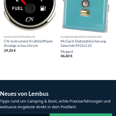
ANZEIGEINSTRUMENTE
AUSSENBORDERSICHERUNGEN
CN-Instrument Kraftstofftank-
McGard Diebstahlsicherung
Anzeige schw./chrom
Gewinde M12x1.25
29,20
€
Mcgard
46,60
€
Neues von Lembus
Tipps rund um Camping & Boot, echte Praxiserfahrungen und
exklusive Angebote direkt in dein Postfach.