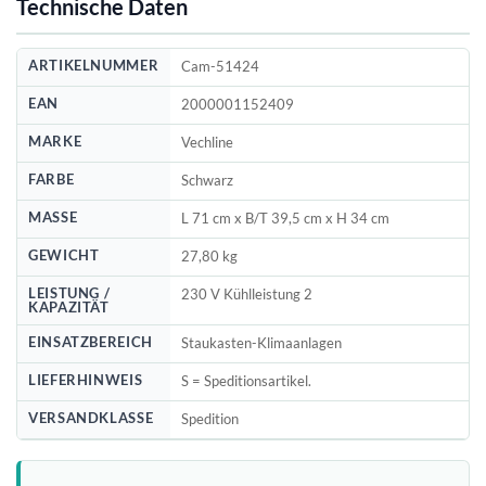
Technische Daten
ARTIKELNUMMER
Cam-51424
EAN
2000001152409
MARKE
Vechline
FARBE
Schwarz
MASSE
L 71 cm x B/T 39,5 cm x H 34 cm
GEWICHT
27,80 kg
LEISTUNG /
230 V Kühlleistung 2
KAPAZITÄT
EINSATZBEREICH
Staukasten-Klimaanlagen
LIEFERHINWEIS
S = Speditionsartikel.
VERSANDKLASSE
Spedition