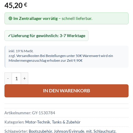
45,20
€
🟢
Im Zentrallager vorrätig
– schnell lieferbar.
Lieferung für gewöhnlich:
3-7 Werktage
inkl. 19 % MwSt.
zzgl.
Versandkosten
Bei Bestellungen unter 50€ Warenwert wird ein
Mindermengenzuschlag erhoben zur Zeit 9,90€
Schlauchsatz Johnson/Evinrude mit Pumpball D=10mm für Benzin E
IN DEN WARENKORB
Artikelnummer:
GY-1530784
Kategorien:
Motor-Technik
,
Tanks & Zubehör
Schlagwörter:
Bootszubehör
,
Johnson/Evinrude
,
mit
,
Schlauchsatz
,