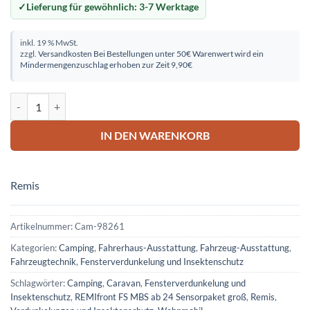
Lieferung für gewöhnlich:
3-7 Werktage
inkl. 19 % MwSt.
zzgl.
Versandkosten
Bei Bestellungen unter 50€ Warenwert wird ein
Mindermengenzuschlag erhoben zur Zeit 9,90€
REMIfront FS MBS ab 24 Sensorpaket groß Menge
IN DEN WARENKORB
Remis
Artikelnummer:
Cam-98261
Kategorien:
Camping
,
Fahrerhaus-Ausstattung
,
Fahrzeug-Ausstattung
,
Fahrzeugtechnik
,
Fensterverdunkelung und Insektenschutz
Schlagwörter:
Camping
,
Caravan
,
Fensterverdunkelung und
Insektenschutz
,
REMIfront FS MBS ab 24 Sensorpaket groß
,
Remis
,