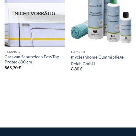
NICHT VORRÄTIG
CAMPING
CAMPING
Caravan Schutzdach EasyTop
mycleanhome Gummipflege
Protec 600 cm
Reich GmbH
865,70
€
6,80
€