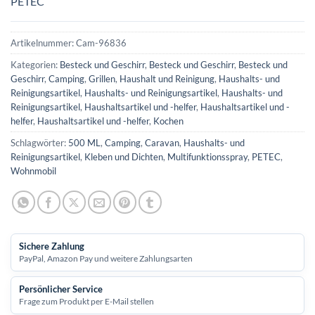
PETEC
Artikelnummer:
Cam-96836
Kategorien:
Besteck und Geschirr
,
Besteck und Geschirr
,
Besteck und
Geschirr
,
Camping
,
Grillen
,
Haushalt und Reinigung
,
Haushalts- und
Reinigungsartikel
,
Haushalts- und Reinigungsartikel
,
Haushalts- und
Reinigungsartikel
,
Haushaltsartikel und -helfer
,
Haushaltsartikel und -
helfer
,
Haushaltsartikel und -helfer
,
Kochen
Schlagwörter:
500 ML
,
Camping
,
Caravan
,
Haushalts- und
Reinigungsartikel
,
Kleben und Dichten
,
Multifunktionsspray
,
PETEC
,
Wohnmobil
Sichere Zahlung
PayPal, Amazon Pay und weitere Zahlungsarten
Persönlicher Service
Frage zum Produkt per E-Mail stellen