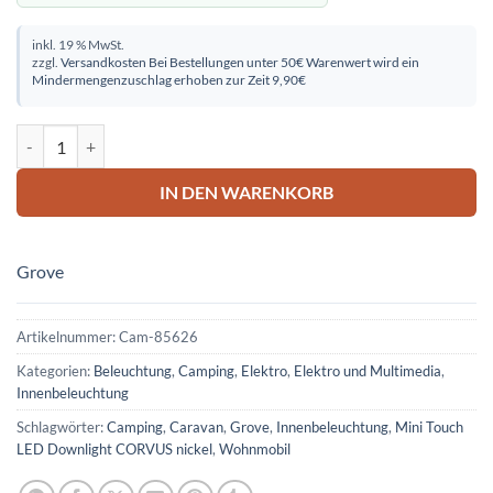
inkl. 19 % MwSt.
zzgl.
Versandkosten
Bei Bestellungen unter 50€ Warenwert wird ein
Mindermengenzuschlag erhoben zur Zeit 9,90€
Mini Touch LED Downlight CORVUS nickel Menge
IN DEN WARENKORB
Grove
Artikelnummer:
Cam-85626
Kategorien:
Beleuchtung
,
Camping
,
Elektro
,
Elektro und Multimedia
,
Innenbeleuchtung
Schlagwörter:
Camping
,
Caravan
,
Grove
,
Innenbeleuchtung
,
Mini Touch
LED Downlight CORVUS nickel
,
Wohnmobil