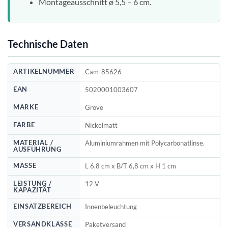
Montageausschnitt ø 5,5 – 6 cm.
Technische Daten
ARTIKELNUMMER
Cam-85626
EAN
5020001003607
MARKE
Grove
FARBE
Nickelmatt
MATERIAL /
Aluminiumrahmen mit Polycarbonatlinse.
AUSFÜHRUNG
MASSE
L 6,8 cm x B/T 6,8 cm x H 1 cm
LEISTUNG /
12 V
KAPAZITÄT
EINSATZBEREICH
Innenbeleuchtung
VERSANDKLASSE
Paketversand