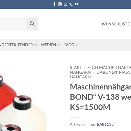
WUNSCHLISTE
NDERTEX-FENDER
MEDIEN
BLOG
START
/
SEGELMACHER HARD
NÄHGARN
/
DABOND® MASC
NÄHGARN
Maschinennähga
BOND“ V-138 we
KS=1500M
Artikelnummer:
BA81138