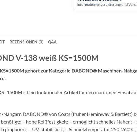
Informationen zu Lieferung und Vers
IT
REZENSIONEN (0)
Q&A
OND V-138 weiß KS=1500M
S=1500M gehört zur Kategorie DABOND® Maschinen-Nähgarn u
rd.
00M ist ein funktionaler Artikel für den maritimen Einsatz und 
n-Nähgarn DABOND® von Coats (früher Heminway & Bartlett) best
enötigt:; – hohe Reißfestigkeit; – ermöglicht schnelles Nähen; –
 präpariert; – UV-stabilisiert; – Schmelztemperatur 250-260°C; D