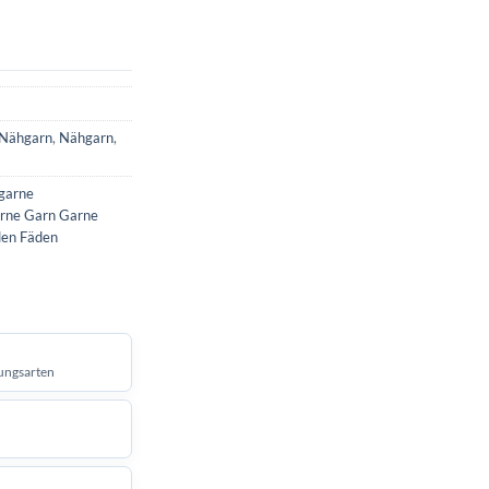
Nähgarn
,
Nähgarn
,
garne
rne Garn Garne
den Fäden
ungsarten