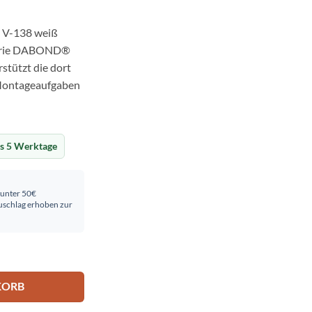
V-138 weiß
gorie DABOND®
tützt die dort
Montageaufgaben
is 5 Werktage
 unter 50€
schlag erhoben zur
V-138 weiß KS=1500M Menge
KORB