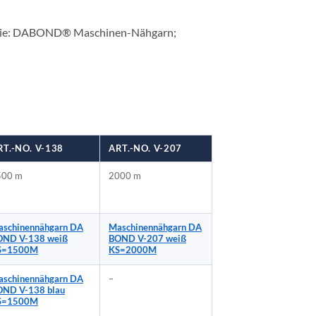
/Serie: DABOND® Maschinen-Nähgarn;
RT.-NO. V-138
ART.-NO. V-207
500 m
2000 m
schinennähgarn DA
Maschinennähgarn DA
OND V-138 weiß
BOND V-207 weiß
S=1500M
KS=2000M
schinennähgarn DA
–
OND V-138 blau
S=1500M