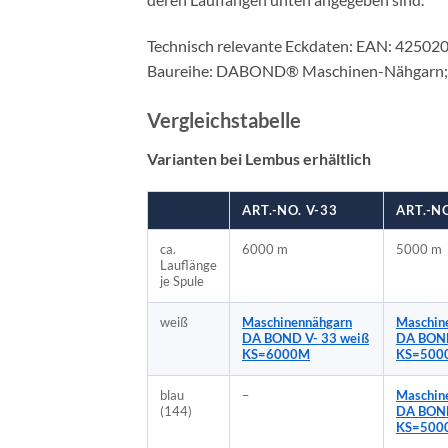
Technisch relevante Eckdaten: EAN: 4250
Baureihe: DABOND® Maschinen-Nähgarn; L
Vergleichstabelle
Varianten bei Lembus erhältlich
ART.-NO. V-33
ART.-NO
ca.
6000 m
5000 m
Lauflänge
je Spule
weiß
Maschinennähgarn
Maschin
DA BOND V- 33 weiß
DA BOND
KS=6000M
KS=500
blau
–
Maschin
(144)
DA BOND
KS=500