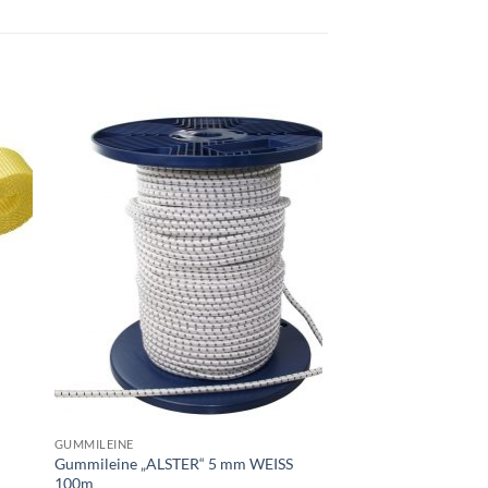
SEGELMACHER HARDW
Spanngurt 25mm x 5
6,00
€
GUMMILEINE
Gummileine „ALSTER“ 5 mm WEISS
100m