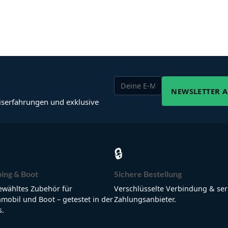
NEWSLETTER 
iserfahrungen und exklusive
🔒
ing & Boot
Sichere Bestellung
wähltes Zubehör für
Verschlüsselte Verbindung & ser
obil und Boot – getestet in der
Zahlungsanbieter.
s.