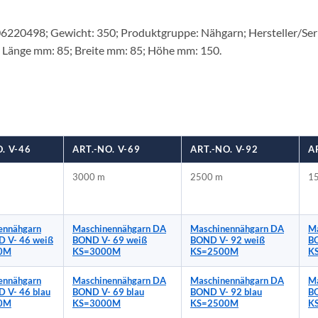
206220498; Gewicht: 350; Produktgruppe: Nähgarn; Hersteller
änge mm: 85; Breite mm: 85; Höhe mm: 150.
. V-46
ART.-NO. V-69
ART.-NO. V-92
A
3000 m
2500 m
1
ennähgarn
Maschinennähgarn DA
Maschinennähgarn DA
Ma
 V- 46 weiß
BOND V- 69 weiß
BOND V- 92 weiß
B
0M
KS=3000M
KS=2500M
K
ennähgarn
Maschinennähgarn DA
Maschinennähgarn DA
Ma
 V- 46 blau
BOND V- 69 blau
BOND V- 92 blau
B
0M
KS=3000M
KS=2500M
K