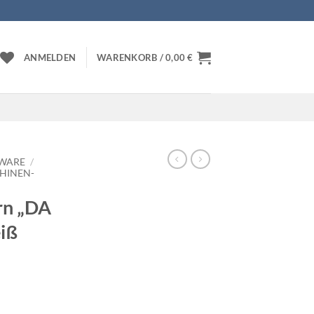
ANMELDEN
WARENKORB /
0,00
€
WARE
/
HINEN-
rn „DA
iß