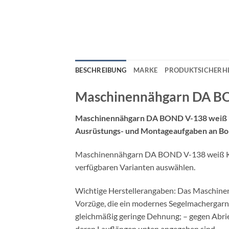
BESCHREIBUNG
MARKE
PRODUKTSICHERHE
Maschinennähgarn DA B
Maschinennähgarn DA BOND V-138 weiß K
Ausrüstungs- und Montageaufgaben an Bo
Maschinennähgarn DA BOND V-138 weiß KS=15
verfügbaren Varianten auswählen.
Wichtige Herstellerangaben: Das Maschine
Vorzüge, die ein modernes Segelmachergarn b
gleichmäßig geringe Dehnung; – gegen Abrieb
deren Lauflängen unten angegeben sind.