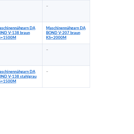
–
schinennähgarn DA
Maschinennähgarn DA
OND V-138 braun
BOND V-207 braun
S=1500M
KS=2000M
–
schinennähgarn DA
–
ND V-138 stahlgrau
S=1500M