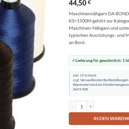
44,50
€
Maschinennähgarn DA BOND 
KS=1500M gehört zur Kate
Maschinen-Nähgarn und unters
typischen Ausrüstungs- und 
an Bord.
Lieferung für gewöhnlich:
1 b
inkl. 19 % MwSt.
zzgl.
Versandkosten
Bei Bestellungen
Warenwert wird ein Mindermengenzu
Zeit 9,90€
Maschinennähgarn "DA BOND" 
IN DEN WAREN