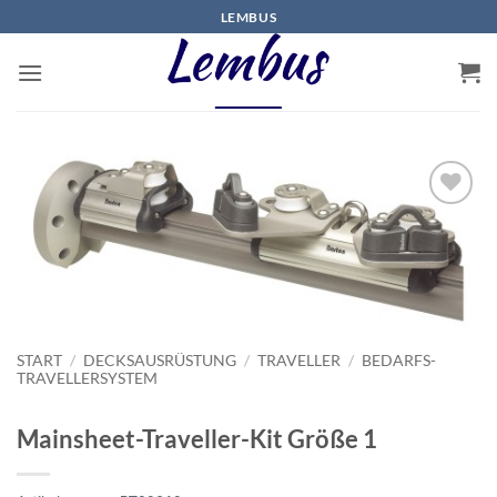
Zum
LEMBUS
Inhalt
springen
START
/
DECKSAUSRÜSTUNG
/
TRAVELLER
/
BEDARFS-
TRAVELLERSYSTEM
Mainsheet-Traveller-Kit Größe 1