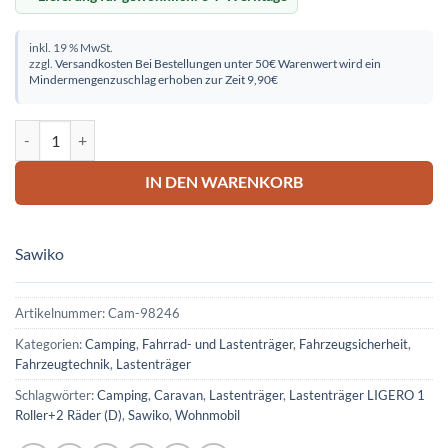
inkl. 19 % MwSt.
zzgl.
Versandkosten
Bei Bestellungen unter 50€ Warenwert wird ein
Mindermengenzuschlag erhoben zur Zeit 9,90€
Lastenträger LIGERO 1 Roller+2 Räder (D) Menge
IN DEN WARENKORB
Sawiko
Artikelnummer:
Cam-98246
Kategorien:
Camping
,
Fahrrad- und Lastenträger
,
Fahrzeugsicherheit
,
Fahrzeugtechnik
,
Lastenträger
Schlagwörter:
Camping
,
Caravan
,
Lastenträger
,
Lastenträger LIGERO 1
Roller+2 Räder (D)
,
Sawiko
,
Wohnmobil