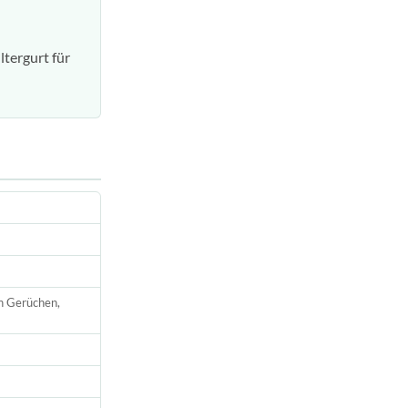
ltergurt für
on Gerüchen,