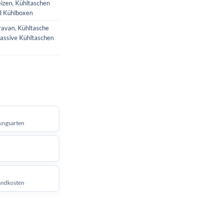
izen
,
Kühltaschen
d Kühlboxen
ravan
,
Kühltasche
assive Kühltaschen
ungsarten
andkosten