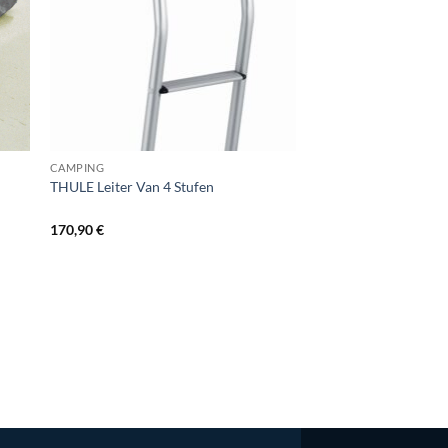
CAMPING
CAMPING
THULE Leiter Van 4 Stufen
Hagelschutzhaube Gr
170,90
€
56,90
€