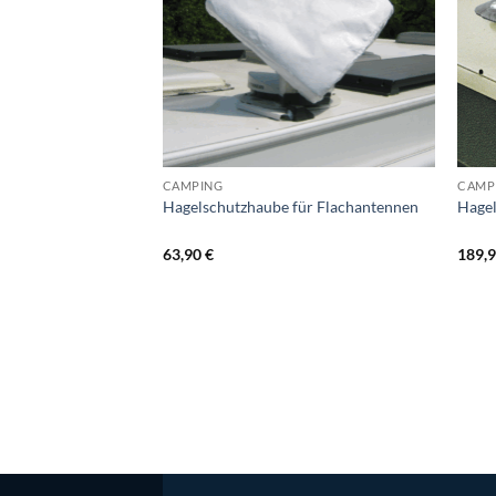
CAMPING
CAMP
Hagelschutzhaube für Flachantennen
Hagel
63,90
€
189,