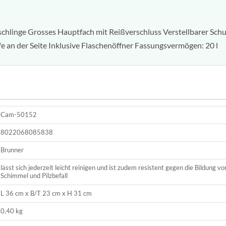
schlinge Grosses Hauptfach mit Reißverschluss Verstellbarer Schu
e an der Seite Inklusive Flaschenöffner Fassungsvermögen: 20 l
Cam-50152
8022068085838
Brunner
lässt sich jederzeit leicht reinigen und ist zudem resistent gegen die Bildung v
Schimmel und Pilzbefall
L 36 cm x B/T 23 cm x H 31 cm
0,40 kg