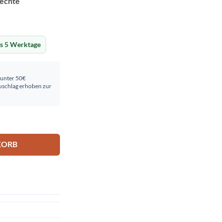
rechte
is 5 Werktage
 unter 50€
schlag erhoben zur
KORB