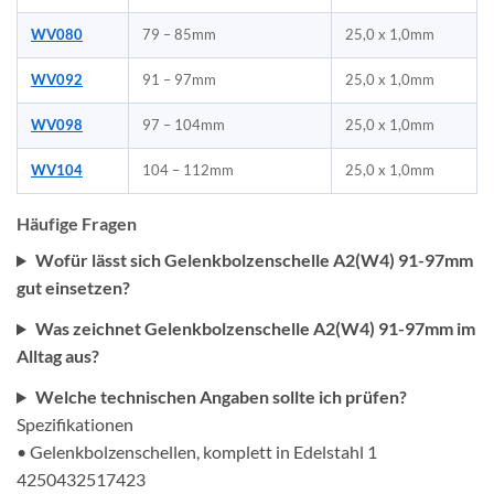
WV080
79 – 85mm
25,0 x 1,0mm
WV092
91 – 97mm
25,0 x 1,0mm
WV098
97 – 104mm
25,0 x 1,0mm
WV104
104 – 112mm
25,0 x 1,0mm
Häufige Fragen
Wofür lässt sich Gelenkbolzenschelle A2(W4) 91-97mm
gut einsetzen?
Was zeichnet Gelenkbolzenschelle A2(W4) 91-97mm im
Alltag aus?
Welche technischen Angaben sollte ich prüfen?
Spezifikationen
• Gelenkbolzenschellen, komplett in Edelstahl 1
4250432517423