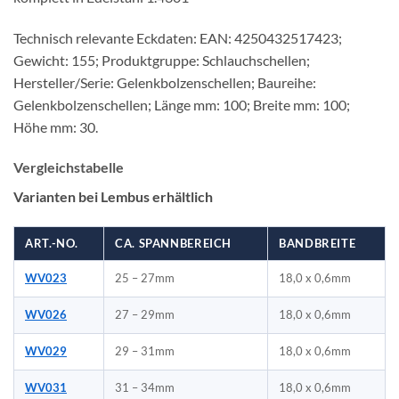
Technisch relevante Eckdaten: EAN: 4250432517423;
Gewicht: 155; Produktgruppe: Schlauchschellen;
Hersteller/Serie: Gelenkbolzenschellen; Baureihe:
Gelenkbolzenschellen; Länge mm: 100; Breite mm: 100;
Höhe mm: 30.
Vergleichstabelle
Varianten bei Lembus erhältlich
ART.-NO.
CA. SPANNBEREICH
BANDBREITE
WV023
25 – 27mm
18,0 x 0,6mm
WV026
27 – 29mm
18,0 x 0,6mm
WV029
29 – 31mm
18,0 x 0,6mm
WV031
31 – 34mm
18,0 x 0,6mm