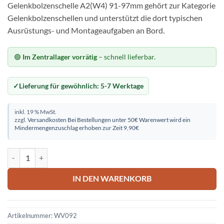
Gelenkbolzenschelle A2(W4) 91-97mm gehört zur Kategorie
Gelenkbolzenschellen und unterstützt die dort typischen
Ausrüstungs- und Montageaufgaben an Bord.
🟢
Im Zentrallager vorrätig
– schnell lieferbar.
Lieferung für gewöhnlich:
5-7 Werktage
inkl. 19 % MwSt.
zzgl.
Versandkosten
Bei Bestellungen unter 50€ Warenwert wird ein
Mindermengenzuschlag erhoben zur Zeit 9,90€
Gelenkbolzenschelle A2(W4) 91-97mm Menge
IN DEN WARENKORB
Artikelnummer:
WV092