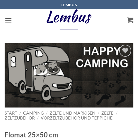
Zum
LEMBUS
Inhalt
springen
START
/
CAMPING
/
ZELTE UND MARKISEN
/
ZELTE
/
ZELTZUBEHÖR
/
VORZELTZUBEHÖR UND TEPPICHE
Flomat 25×50 cm