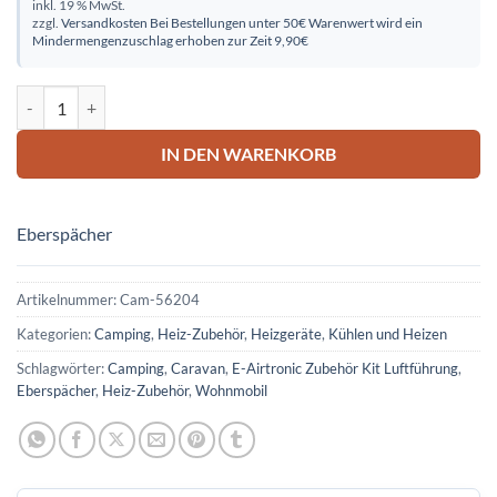
inkl. 19 % MwSt.
zzgl.
Versandkosten
Bei Bestellungen unter 50€ Warenwert wird ein
Mindermengenzuschlag erhoben zur Zeit 9,90€
E-Airtronic Zubehör Kit Luftführung Menge
IN DEN WARENKORB
Eberspächer
Artikelnummer:
Cam-56204
Kategorien:
Camping
,
Heiz-Zubehör
,
Heizgeräte
,
Kühlen und Heizen
Schlagwörter:
Camping
,
Caravan
,
E-Airtronic Zubehör Kit Luftführung
,
Eberspächer
,
Heiz-Zubehör
,
Wohnmobil