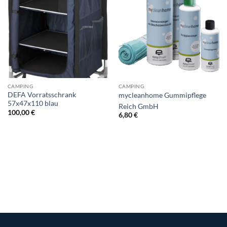
CAMPING
CAMPING
DEFA Vorratsschrank
mycleanhome Gummipflege
57x47x110 blau
Reich GmbH
100,00
€
6,80
€