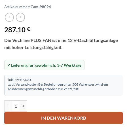
Artikelnummer:
Cam-98094
287,10
€
Die Vechline PLUS FAN ist eine 12 V-Dachlüftungsanlage
mit hoher Leistungsfähigkeit.
Lieferung für gewöhnlich:
3-7 Werktage
inkl. 19 % MwSt.
zzgl.
Versandkosten
Bei Bestellungen unter 50€ Warenwert wird ein
Mindermengenzuschlag erhoben zur Zeit 9,90€
Dachlüfter Vechline PLUS FAN smoke Menge
IN DEN WARENKORB