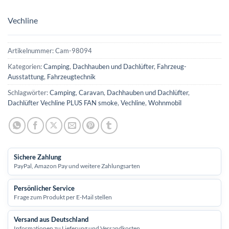
Vechline
Artikelnummer:
Cam-98094
Kategorien:
Camping
,
Dachhauben und Dachlüfter
,
Fahrzeug-
Ausstattung
,
Fahrzeugtechnik
Schlagwörter:
Camping
,
Caravan
,
Dachhauben und Dachlüfter
,
Dachlüfter Vechline PLUS FAN smoke
,
Vechline
,
Wohnmobil
Sichere Zahlung
PayPal, Amazon Pay und weitere Zahlungsarten
Persönlicher Service
Frage zum Produkt per E-Mail stellen
Versand aus Deutschland
Informationen zu Lieferung und Versandkosten