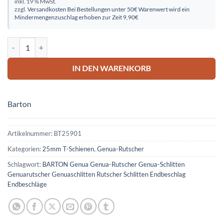
inkl. 19 % MwSt.
zzgl.
Versandkosten
Bei Bestellungen unter 50€ Warenwert wird ein
Mindermengenzuschlag erhoben zur Zeit 9,90€
BARTON Endstopper für "T"-Schiene Gr.2 Menge
IN DEN WARENKORB
Barton
Artikelnummer:
BT25901
Kategorien:
25mm T-Schienen
,
Genua-Rutscher
Schlagwort:
BARTON Genua Genua-Rutscher Genua-Schlitten
Genuarutscher Genuaschlitten Rutscher Schlitten Endbeschlag
Endbeschläge