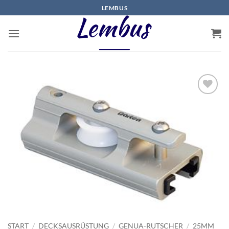
Zum
LEMBUS
Inhalt
springen
START
/
DECKSAUSRÜSTUNG
/
GENUA-RUTSCHER
/
25MM