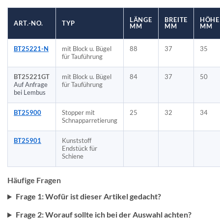
LÄNGE
BREITE
HÖHE
ART.-NO.
TYP
MM
MM
MM
BT25221-N
mit Block u. Bügel
88
37
35
für Tauführung
BT25221GT
mit Block u. Bügel
84
37
50
Auf Anfrage
für Tauführung
bei Lembus
BT25900
Stopper mit
25
32
34
Schnapparretierung
BT25901
Kunststoff
Endstück für
Schiene
Häufige Fragen
Frage 1: Wofür ist dieser Artikel gedacht?
Frage 2: Worauf sollte ich bei der Auswahl achten?