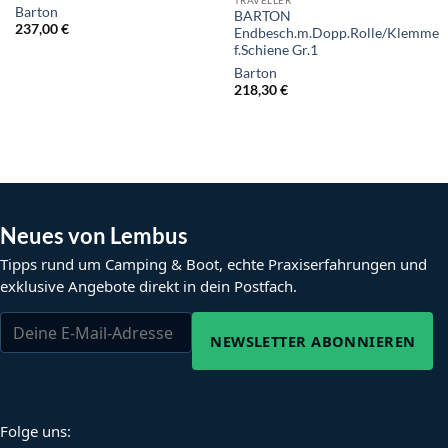
Barton
BARTON
237,00
€
Endbesch.m.Dopp.Rolle/Klemme
f.Schiene Gr.1
Barton
218,30
€
Neues von Lembus
Tipps rund um Camping & Boot, echte Praxiserfahrungen und
exklusive Angebote direkt in dein Postfach.
NEWSLETTER ABONNIEREN
Folge uns: