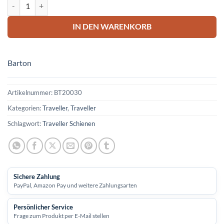
BARTON Alu-Universal-Schiene Gr.1 20x12mm 1800mm Menge
IN DEN WARENKORB
Barton
Artikelnummer:
BT20030
Kategorien:
Traveller
,
Traveller
Schlagwort:
Traveller Schienen
Sichere Zahlung
PayPal, Amazon Pay und weitere Zahlungsarten
Persönlicher Service
Frage zum Produkt per E-Mail stellen