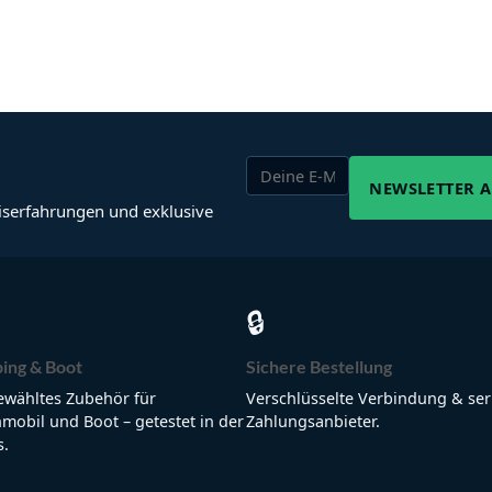
NEWSLETTER 
iserfahrungen und exklusive
🔒
ing & Boot
Sichere Bestellung
wähltes Zubehör für
Verschlüsselte Verbindung & ser
obil und Boot – getestet in der
Zahlungsanbieter.
s.