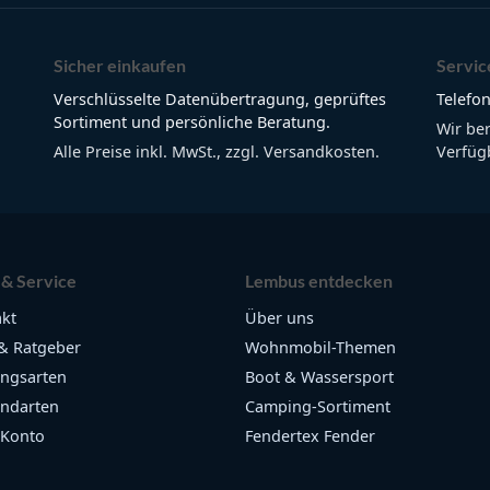
Sicher einkaufen
Servic
Verschlüsselte Datenübertragung, geprüftes
Telefon
Sortiment und persönliche Beratung.
Wir be
Alle Preise inkl. MwSt., zzgl. Versandkosten.
Verfügb
 & Service
Lembus entdecken
kt
Über uns
& Ratgeber
Wohnmobil-Themen
ngsarten
Boot & Wassersport
ndarten
Camping-Sortiment
 Konto
Fendertex Fender