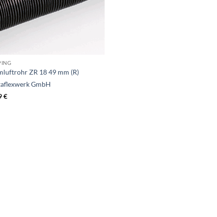
PING
luftrohr ZR 18 49 mm (R)
aflexwerk GmbH
9
€