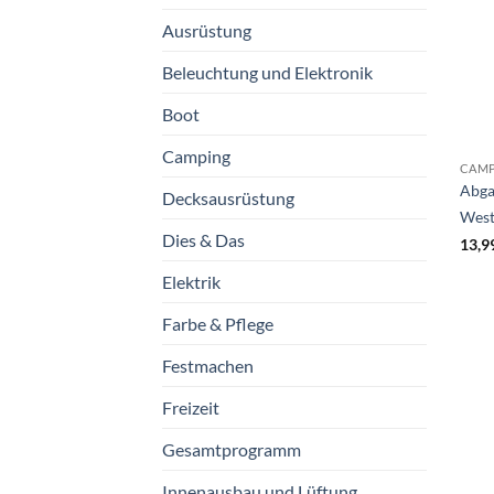
Ausrüstung
Beleuchtung und Elektronik
Boot
Camping
CAM
Abga
Decksausrüstung
West
Dies & Das
13,9
Elektrik
Farbe & Pflege
Festmachen
Freizeit
Gesamtprogramm
Innenausbau und Lüftung