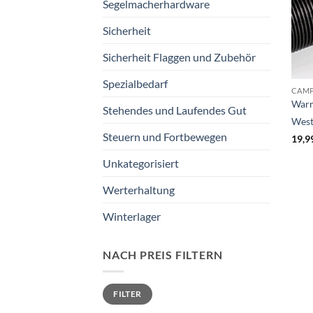
Segelmacherhardware
Sicherheit
Sicherheit Flaggen und Zubehör
Spezialbedarf
CAM
Warm
Stehendes und Laufendes Gut
West
Steuern und Fortbewegen
19,9
Unkategorisiert
Werterhaltung
Winterlager
NACH PREIS FILTERN
Min.
Max.
FILTER
Preis
Preis