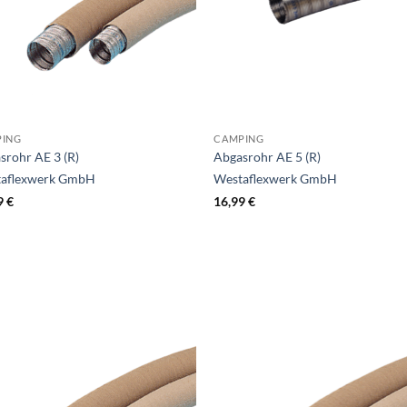
PING
CAMPING
srohr AE 3 (R)
Abgasrohr AE 5 (R)
aflexwerk GmbH
Westaflexwerk GmbH
9
€
16,99
€