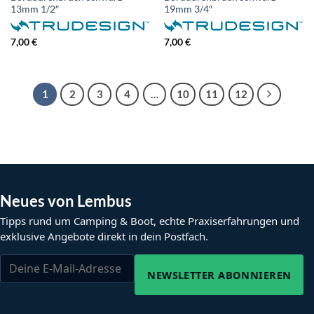
13mm 1/2″
19mm 3/4″
7,00
€
7,00
€
1
2
3
4
…
10
11
12
Neues von Lembus
Tipps rund um Camping & Boot, echte Praxiserfahrungen und
exklusive Angebote direkt in dein Postfach.
NEWSLETTER ABONNIEREN