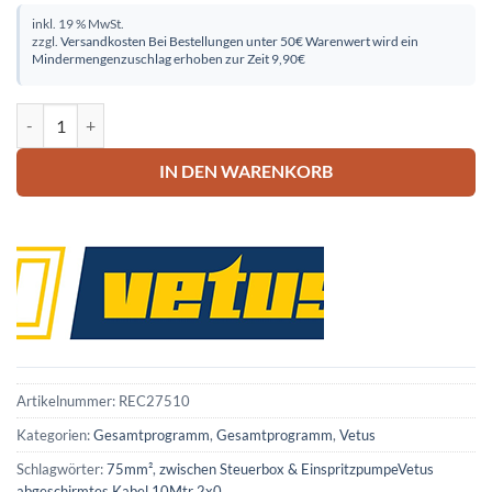
inkl. 19 % MwSt.
zzgl.
Versandkosten
Bei Bestellungen unter 50€ Warenwert wird ein
Mindermengenzuschlag erhoben zur Zeit 9,90€
Vetus abgeschirmtes Kabel 10Mtr 2x0,75mm² Menge
IN DEN WARENKORB
Artikelnummer:
REC27510
Kategorien:
Gesamtprogramm
,
Gesamtprogramm
,
Vetus
Schlagwörter:
75mm²
,
zwischen Steuerbox & EinspritzpumpeVetus
abgeschirmtes Kabel 10Mtr 2x0