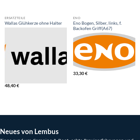
ERSATZTEILE
ENO
Eno Bogen, Silber, links, f.
Wallas Glühkerze ohne Halter
Backofen Griff(A67)
33,30
€
48,40
€
Neues von Lembus