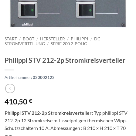
START
/
BOOT
/
HERSTELLER
/
PHILIPPI
/
DC-
STROMVERTEILUNG
/
SERIE 200 2-POLIG
Philippi STV 212-2p Stromkreisverteiler
Artikelnummer:
020002122
410,50
€
Philippi STV 212-2p Stromkreisverteiler:
Typ philippi STV
212-2p 12 Stromkreise mit zweipoligen thermischen Wipp-
Schutzschaltern 10 A. Abmessungen : B 210 x H 210 x T 70
mm