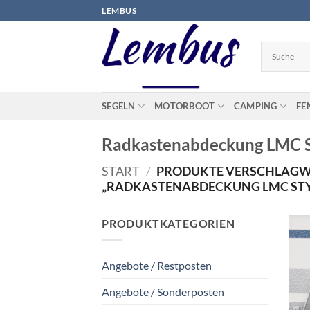
Zum
LEMBUS
Inhalt
springen
SEGELN
MOTORBOOT
CAMPING
FE
Radkastenabdeckung LMC S
START
/
PRODUKTE VERSCHLAGW
„RADKASTENABDECKUNG LMC STYL
PRODUKTKATEGORIEN
Angebote / Restposten
Angebote / Sonderposten