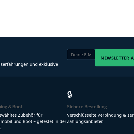
NEWSLETTER 
iserfahrungen und exklusive
🔒
ing & Boot
Sichere Bestellung
wähltes Zubehör für
Verschlüsselte Verbindung & ser
obil und Boot – getestet in der
Zahlungsanbieter.
s.