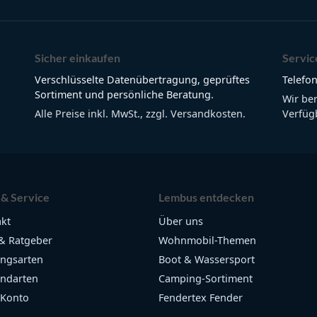
Sicher einkaufen
Servic
Verschlüsselte Datenübertragung, geprüftes
Telefon
Sortiment und persönliche Beratung.
Wir be
Alle Preise inkl. MwSt., zzgl. Versandkosten.
Verfügb
 & Service
Lembus entdecken
kt
Über uns
& Ratgeber
Wohnmobil-Themen
ngsarten
Boot & Wassersport
ndarten
Camping-Sortiment
 Konto
Fendertex Fender