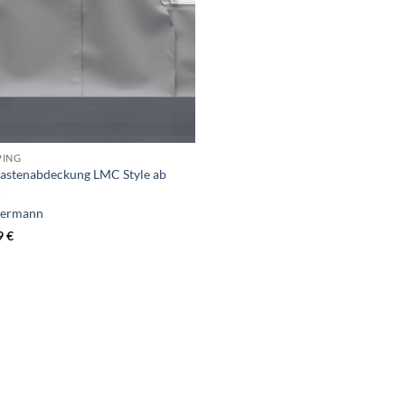
PING
astenabdeckung LMC Style ab
5
dermann
9
€